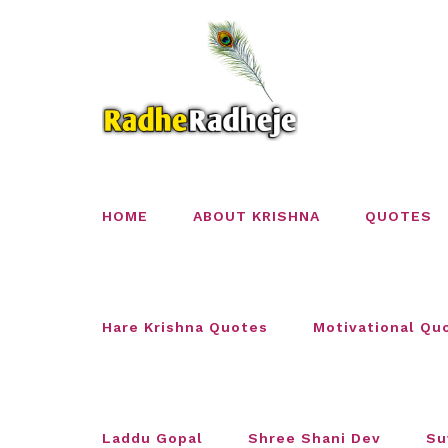
Skip
to
content
HOME
ABOUT KRISHNA
QUOTES
Hare Krishna Quotes
Motivational Qu
Laddu Gopal
Shree Shani Dev
Su