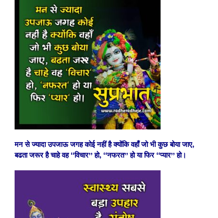
मन से ज्यादा उपजाऊ जगह कोई नहीं है क्योंकि वहाँ जो भी कुछ बोया जाए,
बढता जरूर है चाहे वह “विचार” हो, “नफरत” हो या फिर “प्यार” हो।