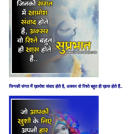
जिनकी संगत मैं ख़ामोश संवाद होते है, अक्सर वो रिश्ते बहुत ही ख़ास होते हैं..