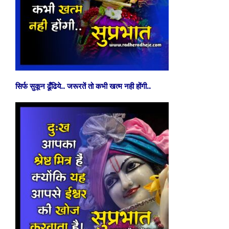
सिर्फ सुकून ढूँढिये.. जरूरतें तो कभी खत्म नही होंगी..