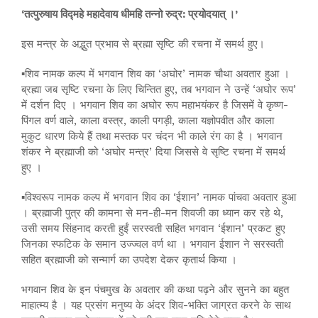
‘तत्पुरुषाय विद्महे महादेवाय धीमहि तन्नो रुद्र: प्रयोदयात् ।’
इस मन्त्र के अद्भुत प्रभाव से ब्रह्मा सृष्टि की रचना में समर्थ हुए।
▪️शिव नामक कल्प में भगवान शिव का ‘अघोर’ नामक चौथा अवतार हुआ ।
ब्रह्मा जब सृष्टि रचना के लिए चिन्तित हुए, तब भगवान ने उन्हें ‘अघोर रूप’
में दर्शन दिए । भगवान शिव का अघोर रूप महाभयंकर है जिसमें वे कृष्ण-
पिंगल वर्ण वाले, काला वस्त्र, काली पगड़ी, काला यज्ञोपवीत और काला
मुकुट धारण किये हैं तथा मस्तक पर चंदन भी काले रंग का है । भगवान
शंकर ने ब्रह्माजी को ‘अघोर मन्त्र’ दिया जिससे वे सृष्टि रचना में समर्थ
हुए ।
▪️विश्वरूप नामक कल्प में भगवान शिव का ‘ईशान’ नामक पांचवा अवतार हुआ
। ब्रह्माजी पुत्र की कामना से मन-ही-मन शिवजी का ध्यान कर रहे थे,
उसी समय सिंहनाद करती हुईं सरस्वती सहित भगवान ‘ईशान’ प्रकट हुए
जिनका स्फटिक के समान उज्ज्वल वर्ण था । भगवान ईशान ने सरस्वती
सहित ब्रह्माजी को सन्मार्ग का उपदेश देकर कृतार्थ किया ।
भगवान शिव के इन पंचमुख के अवतार की कथा पढ़ने और सुनने का बहुत
माहात्म्य है । यह प्रसंग मनुष्य के अंदर शिव-भक्ति जाग्रत करने के साथ