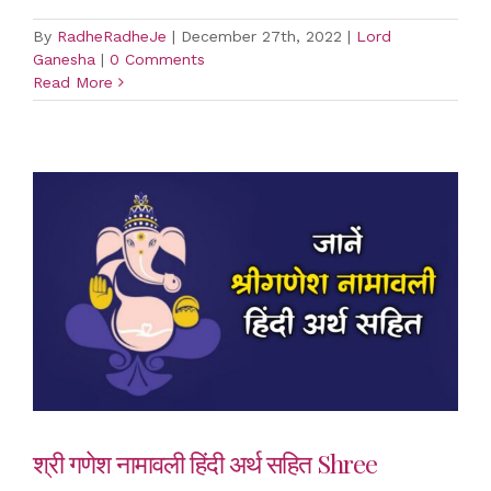
By
RadheRadheJe
|
December 27th, 2022
|
Lord
Ganesha
|
0 Comments
Read More
श्री गणेश नामावली हिंदी अर्थ सहित Shree