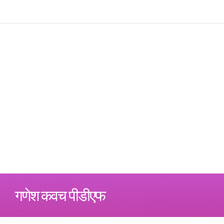
गणेश कवच पीडीएफ