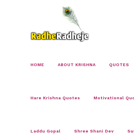
Skip
to
content
HOME
ABOUT KRISHNA
QUOTES
Hare Krishna Quotes
Motivational Qu
Laddu Gopal
Shree Shani Dev
Su