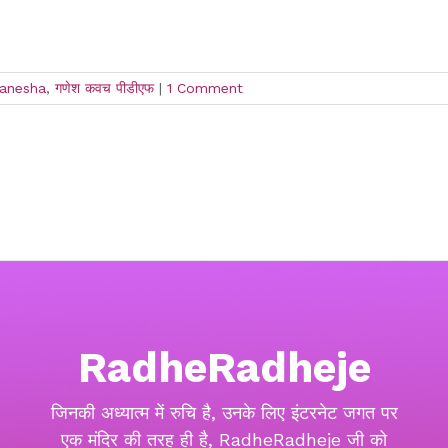
anesha
,
गणेश कवच पीडीएफ
|
1 Comment
RadheRadheje
जिनकी अध्यात्म में रुचि है, उनके लिए इंटरनेट जगत पर
एक मंदिर की तरह ही है, RadheRadheje जी को