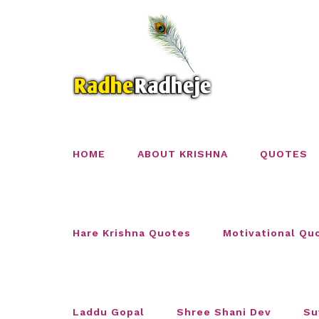
Skip
to
content
HOME
ABOUT KRISHNA
QUOTES
Hare Krishna Quotes
Motivational Qu
Laddu Gopal
Shree Shani Dev
Su