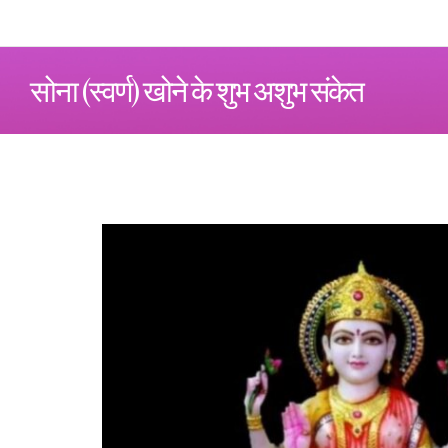
सोना (स्वर्ण) खोने के शुभ अशुभ संकेत