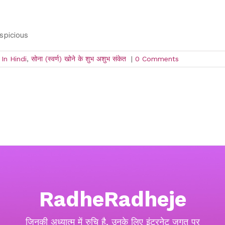
uspicious
In Hindi
,
सोना (स्वर्ण) खोने के शुभ अशुभ संकेत
|
0 Comments
RadheRadheje
जिनकी अध्यात्म में रुचि है, उनके लिए इंटरनेट जगत पर