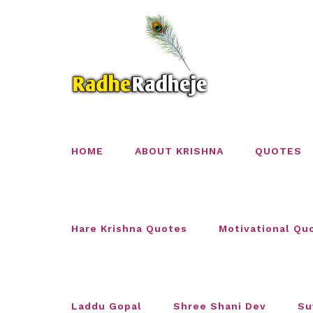
Skip
to
content
HOME
ABOUT KRISHNA
QUOTES
Hare Krishna Quotes
Motivational Qu
Laddu Gopal
Shree Shani Dev
Su