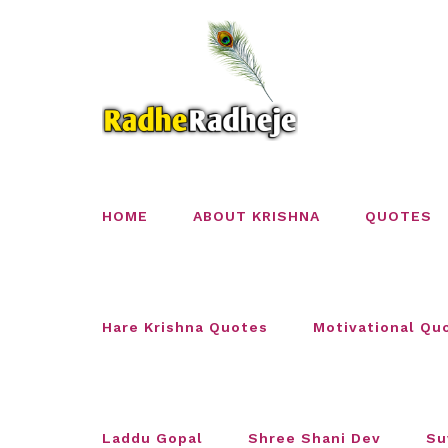
Skip
to
content
HOME
ABOUT KRISHNA
QUOTES
Hare Krishna Quotes
Motivational Qu
Laddu Gopal
Shree Shani Dev
Su