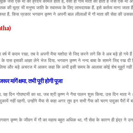
ैं क्यूंकि जैसे एक माँ का ह्रदय कोमल होता हैं, वैसा ही गाय माता का होता हैं जैसे एक माँ अ
क की मूत्र भी मनुष्य जाति के स्वास्थ्य के लिए लाभदायक हैं. इसे कर्तव्य माना जाता ह
 कथा हैं. किस प्रकार भगवान कृष्ण ने अपनी बाल लीलाओं में गौ माता की सेवा की उसका 
atha)
्ष में कदम रखा. तब वे अपनी मैया यशोदा से जिद्द करने लगे कि वे अब बड़े हो गये हैं
 के पास इसकी आज्ञा लेने भेज दिया. भगवान कृष्ण ने नन्द बाबा के सामने जिद्द रख दी कि 
देख लिया और बड़े अचरज में आकर कहा कि अभी इसी समय के आलावा कोई शेष मुहूर्त नही ह
 मांगें क्षमा, तभी पूरी होगी पूजा
ह दिन गोपाष्टमी का था. जब श्री कृष्ण ने गैया पालन शुरू किया. उस दिन माता ने अपने
कायें नहीं पहनी. उन्होंने मैया से कहा अगर तुम इन सभी गैया को चरण पादुका पैरों में बां
. भगवान कृष्ण के जीवन में गौ का महत्व बहुत अधिक था. गौ सेवा के कारण ही इंद्र ने 