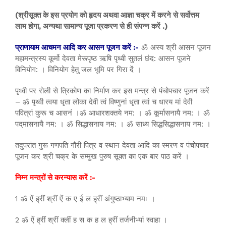
(श्रीसूक्त के इस प्रयोग को हृदय अथवा आज्ञा चक्र में करने से सर्वोत्तम
लाभ होगा, अन्यथा सामान्य पूजा प्रकरण से ही संपन्न करें .)
प्राणायाम आचमन आदि कर आसन पूजन करें :-
ॐ अस्य श्री आसन पूजन
महामन्त्रस्य कूर्मो देवता मेरूपृष्ठ ऋषि पृथ्वी सुतलं छंद: आसन पूजने
विनियोग: । विनियोग हेतु जल भूमि पर गिरा दें ।
पृथ्वी पर रोली से त्रिकोण का निर्माण कर इस मन्त्र से पंचोपचार पूजन करें
– ॐ पृथ्वी त्वया धृता लोका देवी त्वं विष्णुनां धृता त्वां च धारय मां देवी
पवित्रां कुरू च आसनं ।ॐ आधारशक्तये नम: । ॐ कूर्मासनायै नम: । ॐ
पद्‌मासनायै नम: । ॐ सिद्धासनाय नम: । ॐ साध्य सिद्धसिद्धासनाय नम: ।
तदुपरांत गुरू गणपति गौरी पित्र व स्थान देवता आदि का स्मरण व पंचोपचार
पूजन कर श्री चक्र के सम्मुख पुरुष सूक्त का एक बार पाठ करें ।
निम्न मन्त्रों से करन्यास करें :-
1 ॐ ऐं ह्रीं श्रीं ऐं क ए ई ल ह्रीं अंगुष्ठाभ्याम नमः ।
2 ॐ ऐं ह्रीं श्रीं क्लीं ह स क ह ल ह्रीं तर्जनीभ्यां स्वाहा ।