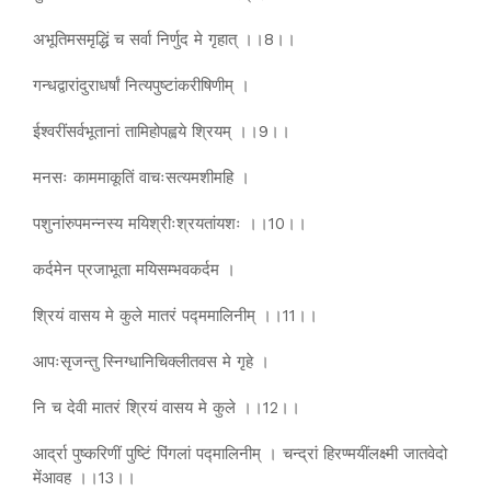
अभूतिमसमृद्धिं च सर्वा निर्णुद मे गृहात् ।।8।।
गन्धद्वारांदुराधर्षां नित्यपुष्टांकरीषिणीम् ।
ईश्वरींसर्वभूतानां तामिहोपह्वये श्रियम् ।।9।।
मनसः काममाकूतिं वाचःसत्यमशीमहि ।
पशुनांरुपमन्नस्य मयिश्रीःश्रयतांयशः ।।10।।
कर्दमेन प्रजाभूता मयिसम्भवकर्दम ।
श्रियं वासय मे कुले मातरं पद्ममालिनीम् ।।11।।
आपःसृजन्तु स्निग्धानिचिक्लीतवस मे गृहे ।
नि च देवी मातरं श्रियं वासय मे कुले ।।12।।
आर्द्रा पुष्करिणीं पुष्टिं पिंगलां पद्मालिनीम् । चन्द्रां हिरण्मयींलक्ष्मी जातवेदो
मेंआवह ।।13।।