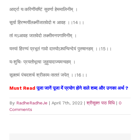
आर्द्रा यःकरिणींयष्टिं सुवर्णा हेममालिनीम् ।
सूर्या हिरण्मयींलक्ष्मींजातवेदो म आवह ।।14।।
तां मऽआवह जातवेदो लक्ष्मीमनपगामिनीम् ।
यस्यां हिरण्यं प्रभूतं गावो दास्योऽश्वन्विन्देयं पुरुषानहम् ।।15।।
यःशुचिः प्रयतोभूत्वा जुहुयादाज्यमन्वहम् ।
सूक्तमं पंचदशर्च श्रीकामःसततं जपेत् ।।16।।
Must Read
पूजा जानें पूजा में प्रयोग होने वाले शब्द और उनका अर्थ ?
By
RadheRadheJe
|
April 7th, 2022
|
श्रीसूक्त पाठ विधि
|
0
Comments