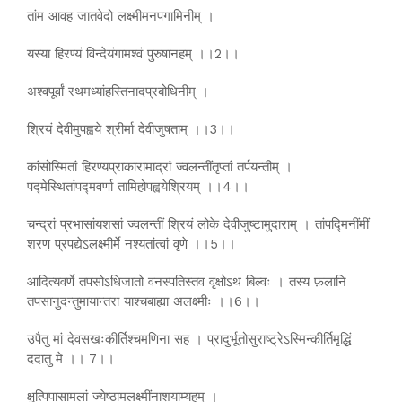
तांम आवह जातवेदो लक्ष्मीमनपगामिनीम् ।
यस्या हिरण्यं विन्देयंगामश्वं पुरुषानहम् ।।2।।
अश्वपूर्वां रथमध्यांहस्तिनादप्रबोधिनीम् ।
श्रियं देवीमुपह्वये श्रीर्मा देवीजुषताम् ।।3।।
कांसोस्मितां हिरण्यप्राकारामाद्रां ज्वलन्तींतृप्तां तर्पयन्तीम् ।
पद्मेस्थितांपद्मवर्णा तामिहोपह्वयेश्रियम् ।।4।।
चन्द्रां प्रभासांयशसां ज्वलन्तीं श्रियं लोके देवीजुष्टामुदाराम् । तांपद्मिनींमीं
शरण प्रपद्येऽलक्ष्मीर्मे नश्यतांत्वां वृणे ।।5।।
आदित्यवर्णे तपसोऽधिजातो वनस्पतिस्तव वृक्षोऽथ बिल्वः । तस्य फ़लानि
तपसानुदन्तुमायान्तरा याश्चबाह्या अलक्ष्मीः ।।6।।
उपैतु मां देवसखःकीर्तिश्चमणिना सह । प्रादुर्भूतोसुराष्ट्रेऽस्मिन्कीर्तिमृद्धिं
ददातु मे ।। 7।।
क्षुत्पिपासामलां ज्येष्ठामलक्ष्मींनाशयाम्यहम् ।