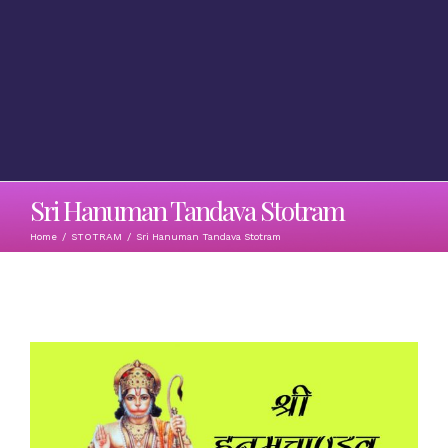
Sri Hanuman Tandava Stotram
Home
/
STOTRAM
/
Sri Hanuman Tandava Stotram