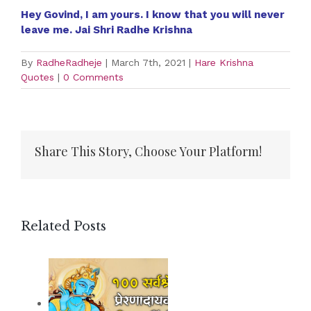
Hey Govind, I am yours. I know that you will never
leave me. Jai Shri Radhe Krishna
By
RadheRadheje
|
March 7th, 2021
|
Hare Krishna
Quotes
|
0 Comments
Share This Story, Choose Your Platform!
Facebook
Twitter
WhatsApp
Pinterest
Related Posts