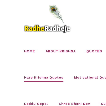
Skip
to
content
HOME
ABOUT KRISHNA
QUOTES
Hare Krishna Quotes
Motivational Qu
Laddu Gopal
Shree Shani Dev
Su