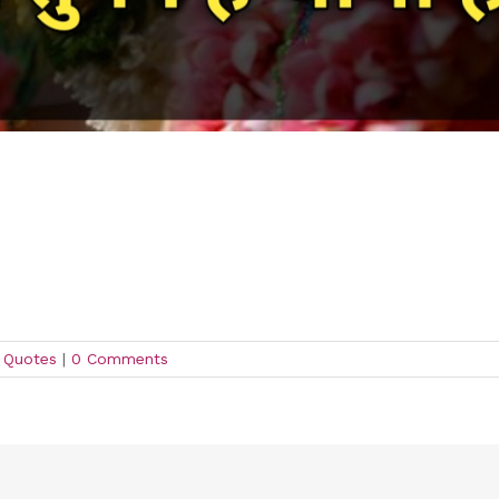
a Quotes
|
0 Comments
!