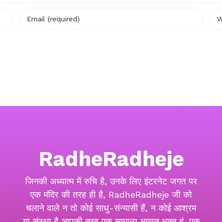
RadheRadheje
जिनकी अध्यात्म में रुचि है, उनके लिए इंटरनेट जगत पर
एक मंदिर की तरह ही है, RadheRadheje जी को
चलाने वाले न तो कोई साधु-संन्यासी हैं, न कोई आश्रम
या संस्था है आपकी तरह एक सामान्य भगवत भक्त हूं, एक