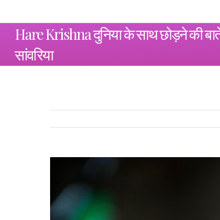
Hare Krishna दुनिया के साथ छोड़ने की बातें ब
सांवरिया