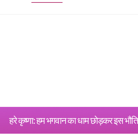
हरे कृष्णा: हम भगवान का धाम छोड़कर इस भौति