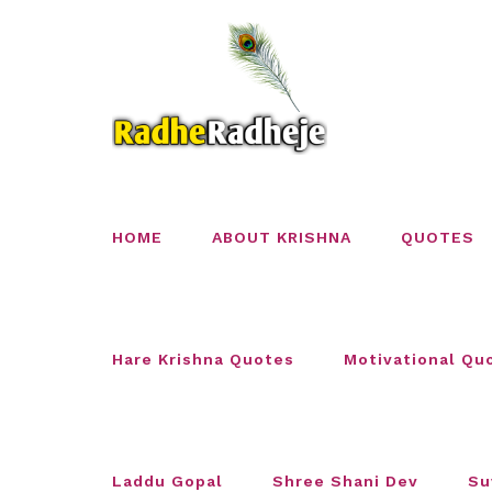
Skip
to
content
HOME
ABOUT KRISHNA
QUOTES
Hare Krishna Quotes
Motivational Qu
Laddu Gopal
Shree Shani Dev
Su