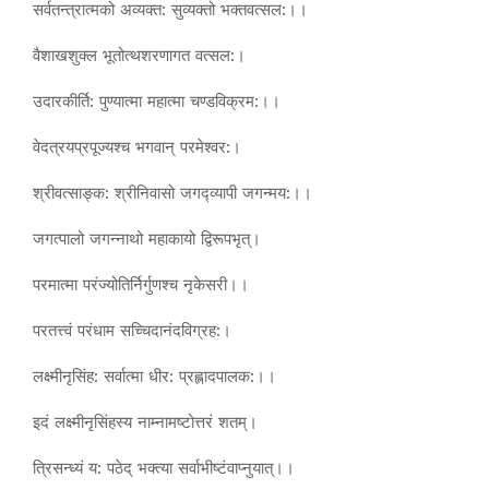
सर्वतन्त्रात्मको अव्यक्त: सुव्यक्तो भक्तवत्सल:।।
वैशाखशुक्ल भूतोत्थशरणागत वत्सल:।
उदारकीर्ति: पुण्यात्मा महात्मा चण्डविक्रम:।।
वेदत्रयप्रपूज्यश्च भगवान् परमेश्वर:।
श्रीवत्साङ्क: श्रीनिवासो जगद्व्यापी जगन्मय:।।
जगत्पालो जगन्नाथो महाकायो द्विरूपभृत्।
परमात्मा परंज्योतिर्निर्गुणश्च नृकेसरी।।
परतत्त्वं परंधाम सच्चिदानंदविग्रह:।
लक्ष्मीनृसिंह: सर्वात्मा धीर: प्रह्लादपालक:।।
इदं लक्ष्मीनृसिंहस्य नाम्नामष्टोत्तरं शतम्।
त्रिसन्ध्यं य: पठेद् भक्त्या सर्वाभीष्टंवाप्नुयात्।।