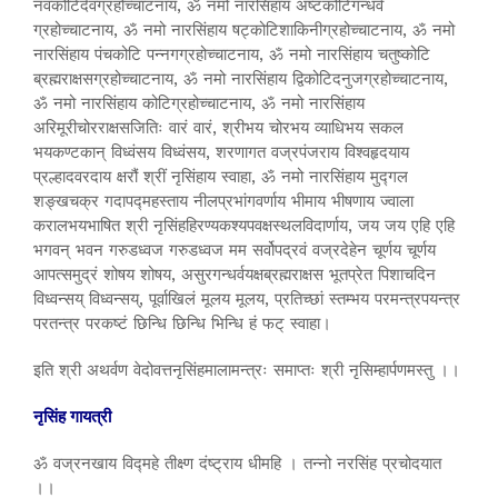
नवकोटिदेवग्रहोच्चाटनाय, ॐ नमो नारसिंहाय अष्टकोटिगन्धर्व
ग्रहोच्चाटनाय, ॐ नमो नारसिंहाय षट्कोटिशाकिनीग्रहोच्चाटनाय, ॐ नमो
नारसिंहाय पंचकोटि पन्नगग्रहोच्चाटनाय, ॐ नमो नारसिंहाय चतुष्कोटि
ब्रह्मराक्षसग्रहोच्चाटनाय, ॐ नमो नारसिंहाय द्विकोटिदनुजग्रहोच्चाटनाय,
ॐ नमो नारसिंहाय कोटिग्रहोच्चाटनाय, ॐ नमो नारसिंहाय
अरिमूरीचोरराक्षसजितिः वारं वारं, श्रीभय चोरभय व्याधिभय सकल
भयकण्टकान् विध्वंसय विध्वंसय, शरणागत वज्रपंजराय विश्वहृदयाय
प्रल्हादवरदाय क्षरौं श्रीं नृसिंहाय स्वाहा, ॐ नमो नारसिंहाय मुद्गल
शङ्खचक्र गदापद्महस्ताय नीलप्रभांगवर्णाय भीमाय भीषणाय ज्वाला
करालभयभाषित श्री नृसिंहहिरण्यकश्यपवक्षस्थलविदार्णाय, जय जय एहि एहि
भगवन् भवन गरुडध्वज गरुडध्वज मम सर्वोपद्रवं वज्रदेहेन चूर्णय चूर्णय
आपत्समुद्रं शोषय शोषय, असुरगन्धर्वयक्षब्रह्मराक्षस भूतप्रेत पिशाचदिन
विध्वन्सय् विध्वन्सय्, पूर्वाखिलं मूलय मूलय, प्रतिच्छां स्तम्भय परमन्त्रपयन्त्र
परतन्त्र परकष्टं छिन्धि छिन्धि भिन्धि हं फट् स्वाहा।
इति श्री अथर्वण वेदोवत्तनृसिंहमालामन्त्रः समाप्तः श्री नृसिम्हार्पणमस्तु ।।
नृसिंह गायत्री
ॐ वज्रनखाय विद्महे तीक्ष्ण दंष्ट्राय धीमहि । तन्नो नरसिंह प्रचोदयात
।।