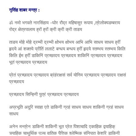
नृसिंह शाबर मन्त्र :
ॐ नमो भगवते नारसिंहाय -घोर रौद्र महिषासुर रूपाय ,त्रेलोक्यडम्बराय
रोद्र क्षेत्रपालाय ह्रों ह्रों क्री क्री क्री ताडय
ताडय मोहे मोहे द्रम्भी द्रम्भी क्षोभय क्षोभय आभि आभि साधय साधय ह्रीं
हृदये आं शक्तये प्रीतिं ललाटे बन्धय बन्धय ह्रीं हृदये स्तम्भय स्तम्भय किलि
किलि ईम ह्रीं डाकिनिं प्रच्छादय प्रच्छादय शाकिनिं प्रच्छादय प्रच्छादय
भूतं प्रच्छादय प्रच्छादय
प्रेतं प्रच्छादय प्रच्छादय ब्रंहंराक्षसं सर्व योनिम प्रच्छादय प्रच्छादय राक्षसं
प्रच्छादय
प्रच्छादय सिन्हिनी पुत्रं प्रच्छादय प्रच्छादय
अप्रभूति अदूरि स्वाहा एते डाकिनी ग्रहं साधय साधय शाकिनी ग्रहं साधय
साधय
अनेन मन्त्रेन डाकिनी शाकिनी भूत प्रेत पिशाचादि एकाहिक द्वयाहिक्
त्र्याहिक चाथुर्थिक पञ्च वातिक पैत्तिक श्लेष्मिक संनिपात केशरि डाकिनी