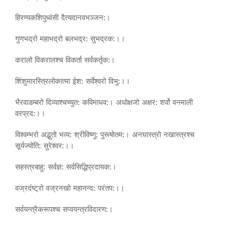
हिरण्यकशिपुध्वंसी दैत्यदानवभञ्जन:।
गुणभद्रो महाभद्रो बलभद्र: सुभद्रक:।।
करालो विकरालश्च विकर्ता सर्वकर्तृक:।
शिंशुमारस्त्रिलोकात्मा ईश: सर्वेश्वरो विभु:।।
भैरवाडम्बरो दिव्याश्चच्युत: कविमाधव:। अधोक्षजो अक्षर: शर्वो वनमाली
वरप्रद:।।
विश्वम्भरो अद्भुतो भव्य: श्रीविष्णु: पुरूषोतम:। अनघास्त्रो नखास्त्रश्च
सूर्यज्योति: सुरेश्वर:।।
सहस्त्रबाहु: सर्वज्ञ: सर्वसिद्धिप्रदायक:।
वज्रदंष्ट्रो वज्रनखो महानन्द: परंतप:।।
सर्वयन्त्रैकरूपश्च सप्वयन्त्रविदारण:।