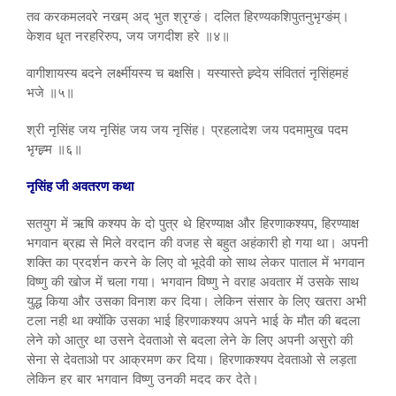
तव करकमलवरे नखम् अद् भुत श्रृग्ङं। दलित हिरण्यकशिपुतनुभृग्ङंम्।
केशव धृत नरहरिरुप, जय जगदीश हरे ॥४॥
वागीशायस्य बदने लर्क्ष्मीयस्य च बक्षसि। यस्यास्ते ह्र्देय संविततं नृसिंहमहं
भजे ॥५॥
श्री नृसिंह जय नृसिंह जय जय नृसिंह। प्रहलादेश जय पदमामुख पदम
भृग्ह्र्म ॥६॥
नृसिंह जी अवतरण कथा
सतयुग में ऋषि कश्यप के दो पुत्र थे हिरण्याक्ष और हिरणाकश्यप, हिरण्याक्ष
भगवान ब्रह्म से मिले वरदान की वजह से बहुत अहंकारी हो गया था। अपनी
शक्ति का प्रदर्शन करने के लिए वो भूदेवी को साथ लेकर पाताल में भगवान
विष्णु की खोज में चला गया। भगवान विष्णु ने वराह अवतार में उसके साथ
युद्ध किया और उसका विनाश कर दिया। लेकिन संसार के लिए खतरा अभी
टला नही था क्योंकि उसका भाई हिरणाकश्यप अपने भाई के मौत की बदला
लेने को आतुर था उसने देवताओ से बदला लेने के लिए अपनी असुरो की
सेना से देवताओ पर आक्रमण कर दिया। हिरणाकश्यप देवताओ से लड़ता
लेकिन हर बार भगवान विष्णु उनकी मदद कर देते।