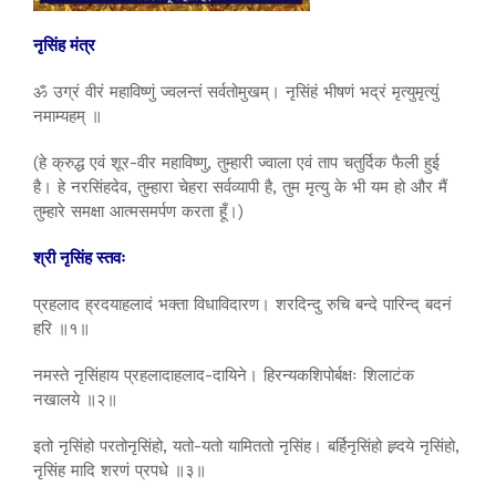
नृसिंह मंत्र
ॐ उग्रं वीरं महाविष्णुं ज्वलन्तं सर्वतोमुखम्। नृसिंहं भीषणं भद्रं मृत्युमृत्युं
नमाम्यहम् ॥
(हे क्रुद्ध एवं शूर-वीर महाविष्णु, तुम्हारी ज्वाला एवं ताप चतुर्दिक फैली हुई
है। हे नरसिंहदेव, तुम्हारा चेहरा सर्वव्यापी है, तुम मृत्यु के भी यम हो और मैं
तुम्हारे समक्षा आत्मसमर्पण करता हूँ।)
श्री नृसिंह स्तवः
प्रहलाद ह्रदयाहलादं भक्ता विधाविदारण। शरदिन्दु रुचि बन्दे पारिन्द् बदनं
हरि ॥१॥
नमस्ते नृसिंहाय प्रहलादाहलाद-दायिने। हिरन्यकशिपोर्ब‍क्षः शिलाटंक
नखालये ॥२॥
इतो नृसिंहो परतोनृसिंहो, यतो-यतो यामिततो नृसिंह। बर्हिनृसिंहो ह्र्दये नृसिंहो,
नृसिंह मादि शरणं प्रपधे ॥३॥