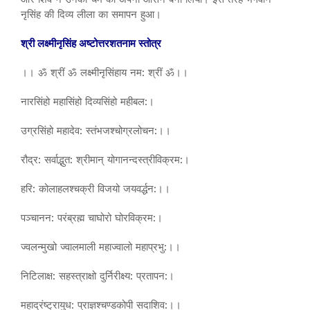
नृसिंह की दिव्य लीला का समापन हुआ।
श्री लक्ष्मीनृसिंह अष्टोत्तरशतनाम स्तोत्र
।। ॐ श्रीं ॐ लक्ष्मीनृसिंहाय नम: श्रीं ॐ।।
नारसिंहो महासिंहो दिव्यसिंहो महीबल:।
उग्रसिंहो महादेव: स्तंभजश्चोग्रलोचन:।।
रौद्र: सर्वाद्भुत: श्रीमान् योगानन्दस्त्रीविक्रम:।
हरि: कोलाहलश्चक्री विजयो जयवर्द्धन:।।
पञ्चानन: परंब्रह्म चाघोरो घोरविक्रम:।
ज्वलन्मुखो ज्वालमाली महाज्वालो महाप्रभु:।।
निटिलाक्ष: सहस्त्राक्षो दुर्निरीक्ष्य: प्रतापन:।
महाद्रंष्ट्रायुध: प्राज्ञश्चण्डकोपी सदाशिव:।।