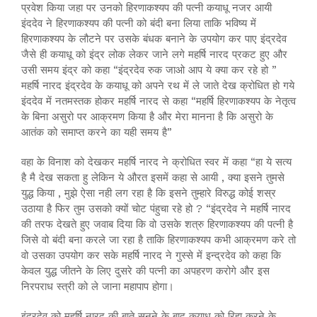
प्रवेश किया जहा पर उनको हिरणाकश्यप की पत्नी कयाधू नजर आयी
इंददेव ने हिरणाकश्यप की पत्नी को बंदी बना लिया ताकि भविष्य में
हिरणाकश्यप के लौटने पर उसके बंधक बनाने के उपयोग कर पाए इंद्रदेव
जैसे ही कयाधू को इंद्र लोक लेकर जाने लगे महर्षि नारद प्रकट हुए और
उसी समय इंद्र को कहा “इंद्रदेव रुक जाओ आप ये क्या कर रहे हो ”
महर्षि नारद इंद्रदेव के कयाधू को अपने रथ में ले जाते देख क्रोधित हो गये
इंददेव में नतमस्तक होकर महर्षि नारद से कहा “महर्षि हिरणाकश्यप के नेतृत्व
के बिना असुरो पर आक्रमण किया है और मेरा मानना है कि असुरो के
आतंक को समाप्त करने का यही समय है”
वहा के विनाश को देखकर महर्षि नारद ने क्रोधित स्वर में कहा “हा ये सत्य
है मै देख सकता हु लेकिन ये औरत इसमें कहा से आयी , क्या इसने तुमसे
युद्ध किया , मुझे ऐसा नही लग रहा है कि इसने तुम्हारे विरुद्ध कोई शस्र
उठाया है फिर तुम उसको क्यों चोट पंहुचा रहे हो ? “इंद्रदेव ने महर्षि नारद
की तरफ देखते हुए जवाब दिया कि वो उसके शत्रु हिरणाकश्यप की पत्नी है
जिसे वो बंदी बना करले जा रहा है ताकि हिरणाकश्यप कभी आक्रमण करे तो
वो उसका उपयोग कर सके महर्षि नारद ने गुस्से में इन्द्रदेव को कहा कि
केवल युद्ध जीतने के लिए दुसरे की पत्नी का अपहरण करोगे और इस
निरपराध स्त्री को ले जाना महापाप होगा।
इंद्रदेव को महर्षि नारद की बाते सुनने के बाद कयाधू को रिहा करने के