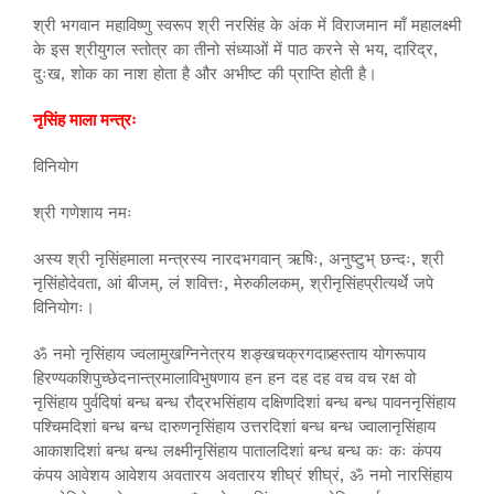
श्री भगवान महाविष्णु स्वरूप श्री नरसिंह के अंक में विराजमान माँ महालक्ष्मी
के इस श्रीयुगल स्तोत्र का तीनो संध्याओं में पाठ करने से भय, दारिद्र,
दुःख, शोक का नाश होता है और अभीष्ट की प्राप्ति होती है।
नृसिंह माला मन्त्रः
विनियोग
श्री गणेशाय नमः
अस्य श्री नृसिंहमाला मन्त्रस्य नारदभगवान् ऋषिः, अनुष्टुभ् छन्दः, श्री
नृसिंहोदेवता, आं बीजम्, लं शवित्तः, मेरुकीलकम्, श्रीनृसिंहप्रीत्यर्थे जपे
विनियोगः।
ॐ नमो नृसिंहाय ज्वलामुखग्निनेत्रय शङ्खचक्रगदाप्र्हस्ताय योगरूपाय
हिरण्यकशिपुच्छेदनान्त्रमालाविभुषणाय हन हन दह दह वच वच रक्ष वो
नृसिंहाय पुर्वदिषां बन्ध बन्ध रौद्रभसिंहाय दक्षिणदिशां बन्ध बन्ध पावननृसिंहाय
पश्चिमदिशां बन्ध बन्ध दारुणनृसिंहाय उत्तरदिशां बन्ध बन्ध ज्वालानृसिंहाय
आकाशदिशां बन्ध बन्ध लक्ष्मीनृसिंहाय पातालदिशां बन्ध बन्ध कः कः कंपय
कंपय आवेशय आवेशय अवतारय अवतारय शीघ्रं शीघ्रं, ॐ नमो नारसिंहाय