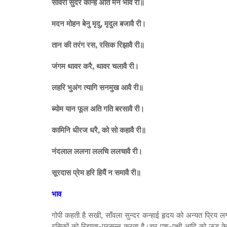
सावरो सुंदर कान्ह अति मन भावै री॥
मदन मोहन बेनु मृदु, मृदुल बजावै री।
तान की तरंग रस, रसिक रिझावै री॥
जंगम थावर करै, थावर चलावै री।
लहरि भुअंग त्यागि सनमुख आवै री॥
ब्योम यान फूल अति गति बरसावै री।
कामिनि धीरज धरै, को सो कहावै री॥
नंदलाल ललना ललचि ललचावै री।
सूरदास प्रेम हरि हियैं न समावै री॥
भाव
गोपी कहती है सखी, साँवला सुन्दर कन्हाई हृदय को अन्यत प्रिय 
रसिकों को रिझाता-प्रसन्न करता है।चर पशु-पक्षी आदि को जड के 