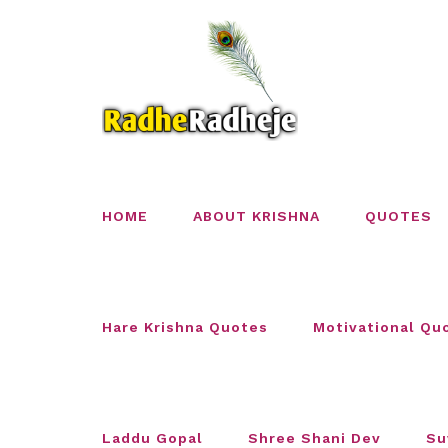
Skip
to
content
HOME
ABOUT KRISHNA
QUOTES
Hare Krishna Quotes
Motivational Qu
Laddu Gopal
Shree Shani Dev
Su