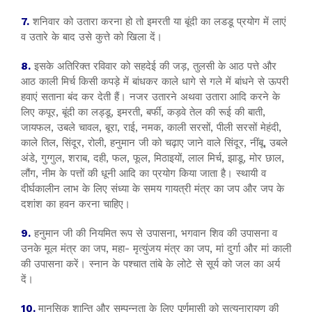
7.
शनिवार को उतारा करना हो तो इमरती या बूंदी का लडडू प्रयोग में लाएं
व उतारे के बाद उसे कुत्ते को खिला दें।
8.
इसके अतिरिक्त रविवार को सहदेई की जड़, तुलसी के आठ पत्ते और
आठ काली मिर्च किसी कपड़े में बांधकर काले धागे से गले में बांधने से ऊपरी
हवाएं सताना बंद कर देती हैं। नजर उतारने अथवा उतारा आदि करने के
लिए कपूर, बूंदी का लड्डू, इमरती, बर्फी, कड़वे तेल की रूई की बाती,
जायफल, उबले चावल, बूरा, राई, नमक, काली सरसों, पीली सरसों मेहंदी,
काले तिल, सिंदूर, रोली, हनुमान जी को चढ़ाए जाने वाले सिंदूर, नींबू, उबले
अंडे, गुग्गुल, शराब, दही, फल, फूल, मिठाइयों, लाल मिर्च, झाडू, मोर छाल,
लौंग, नीम के पत्तों की धूनी आदि का प्रयोग किया जाता है। स्थायी व
दीर्घकालीन लाभ के लिए संध्या के समय गायत्री मंत्र का जप और जप के
दशांश का हवन करना चाहिए।
9.
हनुमान जी की नियमित रूप से उपासना, भगवान शिव की उपासना व
उनके मूल मंत्र का जप, महा- मृत्युंजय मंत्र का जप, मां दुर्गा और मां काली
की उपासना करें। स्नान के पश्चात तांबे के लोटे से सूर्य को जल का अर्य
दें।
10.
मानसिक शान्ति और सम्पन्नता के लिए पूर्णमासी को सत्यनारायण की