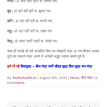
मंगल :
ॐ क्रां क्रीं क्रौं स: भौमाय नम:
बुध :
ॐ ब्रां ब्रीं ब्रौं स: बुधाय नम:
शनि :
ॐ प्रां प्रीं प्रौं स: शनये नम:
राहु :
ॐ भ्रां भ्रीं भ्रौं स: राहवे नम:
केतु :
ॐ स्त्रां स्त्रीं स्त्रौं स: केतवे नम:
साथ ही समझे तो सर्व प्रचलित शिव का पंचाक्षरी मंत्र ॐ नमःशिवाय अथवा
दुर्गा का नवारण मंत्र अपने मे अनेकों अद्भुत रहस्य समाये हुये है
इसे भी पढ़ें
शिवसूत्र – बीज मंत्र जानें चौदह सूत्र शिव सूत्र रूप मंत्र
By
RadheRadheJe
|
August 6th, 2022
|
News
,
बीज मंत्र
|
0
Comments