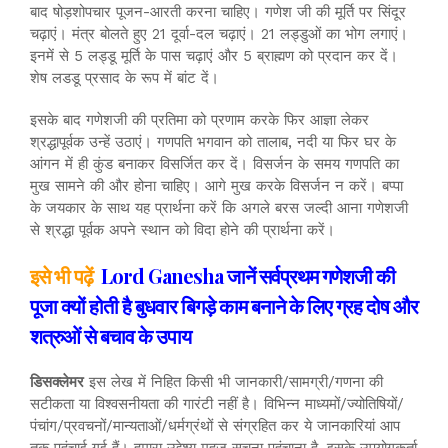
बाद षोड़शोपचार पूजन-आरती करना चाहिए। गणेश जी की मूर्ति पर सिंदूर
चढ़ाएं। मंत्र बोलते हुए 21 दूर्वा-दल चढ़ाएं। 21 लड्डुओं का भोग लगाएं।
इनमें से 5 लड्डू मूर्ति के पास चढ़ाएं और 5 ब्राह्मण को प्रदान कर दें।
शेष लडडू प्रसाद के रूप में बांट दें।
इसके बाद गणेशजी की प्रतिमा को प्रणाम करके फिर आज्ञा लेकर
श्रद्धापूर्वक उन्हें उठाएं। गणपति भगवान को तालाब, नदी या फिर घर के
आंगन में ही कुंड बनाकर विसर्जित कर दें। विसर्जन के समय गणपति का
मुख सामने की और होना चाहिए। आगे मुख करके विसर्जन न करें। बप्पा
के जयकार के साथ यह प्रार्थना करें कि अगले बरस जल्दी आना गणेशजी
से श्रद्धा पूर्वक अपने स्थान को विदा होने की प्रार्थना करें।
इसे भी पढ़ें
Lord Ganesha जानें सर्वप्रथम गणेशजी की
पूजा क्यों होती है बुधवार बिगड़े काम बनाने के लिए ग्रह दोष और
शत्रुओं से बचाव के उपाय
डिसक्लेमर
इस लेख में निहित किसी भी जानकारी/सामग्री/गणना की
सटीकता या विश्वसनीयता की गारंटी नहीं है। विभिन्न माध्यमों/ज्योतिषियों/
पंचांग/प्रवचनों/मान्यताओं/धर्मग्रंथों से संग्रहित कर ये जानकारियां आप
तक पहुंचाई गई हैं। हमारा उद्देश्य महज सूचना पहुंचाना है, इसके उपयोगकर्ता