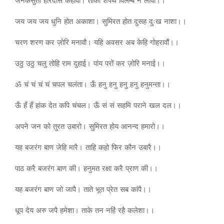
जनकसुता हरिदास कहावौ। ताकी शपथ विलम्ब न लावो।।
जय जय जय धुनि होत अकाशा। सुमिरत होत दुसह दुःख नाशा।।
चरण शरण कर ज़ोरि मनावौ। यहि अवसर अब केहि गोहरावौं।।
उठु उठु चलु तोहि राम दुहाई। पांय परों कर ज़ोरि मनाई।।
ॐ चं चं चं चं चपल चलंता। ऊँ हनु हनु हनु हनु हनुमन्ता।।
ऊँ हँ हँ हांक देत कपि चंचल। ऊँ सं सं सहमि पराने खल दल।।
अपने जन को तुरत उबारो। सुमिरत होय आनन्द हमारो।।
यह बजरंग बाण जेहि मारै। ताहि कहो फिर कौन उबारै।।
पाठ करै बजरंग बाण की। हनुमत रक्षा करै प्राण की।।
यह बजरंग बाण जो जापै। ताते भूत प्रेत सब कांपै।।
धूप देय अरु जपै हमेशा। ताके तन नहिं रहै कलेशा।।