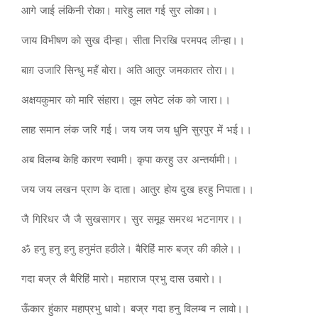
आगे जाई लंकिनी रोका। मारेहु लात गई सुर लोका।।
जाय विभीषण को सुख दीन्हा। सीता निरखि परमपद लीन्हा।।
बाग़ उजारि सिन्धु महँ बोरा। अति आतुर जमकातर तोरा।।
अक्षयकुमार को मारि संहारा। लूम लपेट लंक को जारा।।
लाह समान लंक जरि गई। जय जय जय धुनि सुरपुर में भई।।
अब विलम्ब केहि कारण स्वामी। कृपा करहु उर अन्तर्यामी।।
जय जय लखन प्राण के दाता। आतुर होय दुख हरहु निपाता।।
जै गिरिधर जै जै सुखसागर। सुर समूह समरथ भटनागर।।
ॐ हनु हनु हनु हनुमंत हठीले। बैरिहिंं मारु बज्र की कीले।।
गदा बज्र लै बैरिहिं मारो। महाराज प्रभु दास उबारो।।
ऊँकार हुंकार महाप्रभु धावो। बज्र गदा हनु विलम्ब न लावो।।