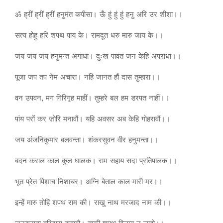
ॐ ह्रीं ह्रीं ह्रीं हनुमंत कपीसा। ऊँ हुं हुं हुं हनु अरि उर शीशा।।
सत्य होहु हरि शपथ पाय के। रामदूत धरु मारु जाय के।।
जय जय जय हनुमन्त अगाधा। दुःख पावत जन केहि अपराधा।।
पूजा जप तप नेम अचारा। नहिं जानत हौं दास तुम्हारा।।
वन उपवन, मग गिरिगृह माहीं। तुम्हरे बल हम डरपत नाहीं।।
पांय परों कर ज़ोरि मनावौं। यहि अवसर अब केहि गोहरावौं।।
जय अंजनिकुमार बलवन्ता। शंकरसुवन वीर हनुमन्ता।।
बदन कराल काल कुल घालक। राम सहाय सदा प्रतिपालक।।
भूत प्रेत पिशाच निशाचर। अग्नि बेताल काल मारी मर।।
इन्हें मारु तोहिं शपथ राम की। राखु नाथ मरजाद नाम की।।