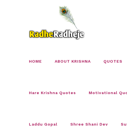
Skip
to
content
HOME
ABOUT KRISHNA
QUOTES
Hare Krishna Quotes
Motivational Qu
Laddu Gopal
Shree Shani Dev
Su