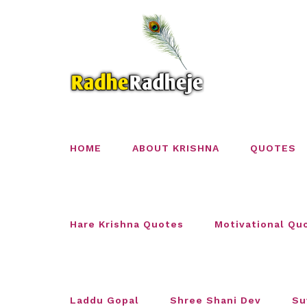
Skip
to
content
HOME
ABOUT KRISHNA
QUOTES
Hare Krishna Quotes
Motivational Qu
Laddu Gopal
Shree Shani Dev
Su