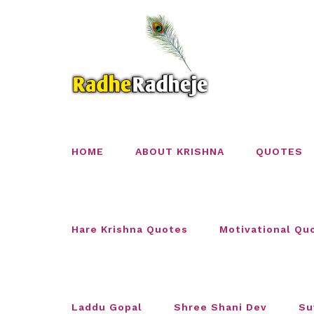
Skip
to
content
HOME
ABOUT KRISHNA
QUOTES
Hare Krishna Quotes
Motivational Qu
Laddu Gopal
Shree Shani Dev
Su