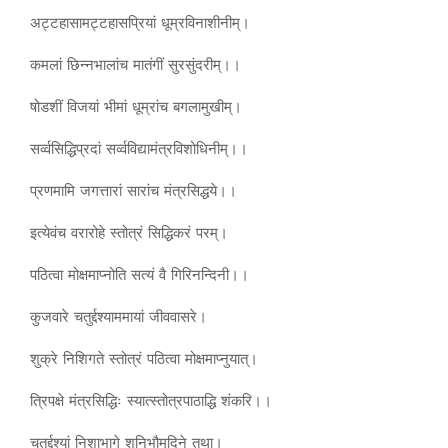
अट्टहासामट्टहासप्रियां धूम्रविनाशीनीम्।
कमलां छिन्नभालांच मातंगीं सुरसुंदरीम्।।
षोडशीं विजयां भीमां धूम्रांच बगलामुखीम्।
सर्व्वसिद्धिप्रदां सर्व्वविद्यामंत्रविशोधिनीम्।।
प्रणमामि जगत्तारां सारांच मंत्रसिद्धये।।
इत्येवंच वरारोहे स्तोत्रं सिद्धिकरं परम्।
पठित्वा मोक्षमाप्नोति सत्यं वै गिरिनन्दिनी।।
कुजवारे चतुर्द्दश्याममायां जीववासरे।
शुक्रे निशिगते स्तोत्रं पठित्वा मोक्षमाप्नुयात्।
त्रिपक्षे मंत्रसिद्धिः स्यात्स्तोत्रपाठाद्धि शंकरि।।
चतुर्द्दश्यां निशाभागे शनिभौमदिने तथा।