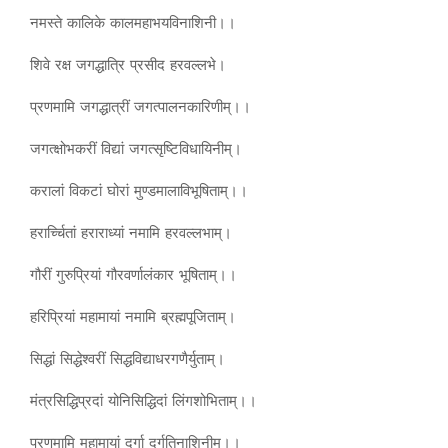
नमस्ते कालिके कालमहाभयविनाशिनी।।
शिवे रक्ष जगद्धात्रि प्रसीद हरवल्लभे।
प्रणमामि जगद्धात्रीं जगत्पालनकारिणीम्।।
जगत्क्षोभकरीं विद्यां जगत्सृष्टिविधायिनीम्।
करालां विकटां घोरां मुण्डमालाविभूषिताम्।।
हरार्च्चितां हराराध्यां नमामि हरवल्लभाम्।
गौरीं गुरुप्रियां गौरवर्णालंकार भूषिताम्।।
हरिप्रियां महामायां नमामि ब्रह्मपूजिताम्।
सिद्धां सिद्धेश्वरीं सिद्धविद्याधरगणैर्युताम्।
मंत्रसिद्धिप्रदां योनिसिद्धिदां लिंगशोभिताम्।।
प्रणमामि महामायां दुर्गा दुर्गतिनाशिनीम्।।