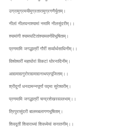
उग्रामुग्रमयीमुग्रतारामुग्रगणैर्युताम्।
नीलां नीलघनाश्यामां नमामि नीलसुंदरीम्।।
श्यामांगी श्यामघटितांश्यामवर्णविभूषिताम्।
प्रणमामि जगद्धात्रीं गौरीं सर्व्वार्थसाधिनीम्।।
विश्वेश्वरीं महाघोरां विकटां घोरनादिनीम्।
आद्यमाद्यगुरोराद्यमाद्यनाथप्रपूजिताम्।।
श्रीदुर्गां धनदामन्नपूर्णां पद्मा सुरेश्वरीम्।
प्रणमामि जगद्धात्रीं चन्द्रशेखरवल्लभाम्।।
त्रिपुरासुंदरी बालमबलागणभूषिताम्।
शिवदूतीं शिवाराध्यां शिवध्येयां सनातनीम्।।