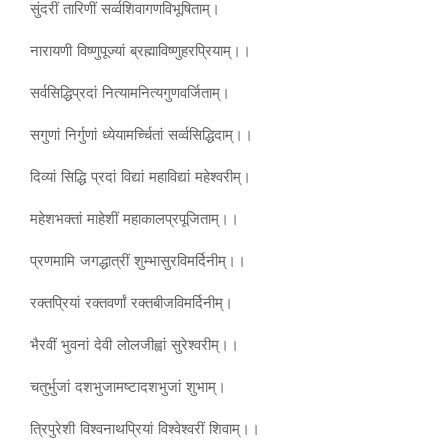
सुंदरीं तारिणीं सर्व्वशिवागणविभूषिताम्।
नारायणी विष्णुपूज्यां ब्रह्माविष्णुहरप्रियाम्।।
सर्वसिद्धिप्रदां नित्यामनित्यगुणवर्जिताम्।
सगुणां निर्गुणां ध्येयामर्च्चितां सर्व्वसिद्धिदाम्।।
दिव्यां सिद्धि प्रदां विद्यां महाविद्यां महेश्वरीम्।
महेशभक्तां माहेशीं महाकालप्रपूजिताम्।।
प्रणमामि जगद्धात्रीं शुम्भासुरविमर्दिनीम्।।
रक्तप्रियां रक्तवर्णां रक्तबीजविमर्दिनीम्।
भैरवीं भुवनां देवी लोलजीह्वां सुरेश्वरीम्।।
चतुर्भुजां दशभुजामष्टादशभुजां शुभाम्।
त्रिपुरेशी विश्वनाथप्रियां विश्वेश्वरीं शिवाम्।।