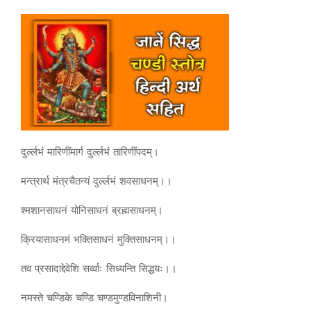
दुर्ल्लभं मारिणींमार्ग दुर्ल्लभं तारिणींपदम्।
मन्त्रार्थ मंत्रचैतन्यं दुर्ल्लभं शवसाधनम्।।
श्मशानसाधनं योनिसाधनं ब्रह्मसाधनम्।
क्रियासाधनमं भक्तिसाधनं मुक्तिसाधनम्।।
तव प्रसादाद्देवेशि सर्व्वाः सिध्यन्ति सिद्धयः।।
नमस्ते चण्डिके चण्डि चण्डमुण्डविनाशिनी।