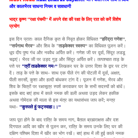
और कालभैरव साधना नियम व सावधानी
भाद्र कृष्ण “रक्षा पंचमी” में अपने वंश की रक्षा के लिए रात को करें विशेष
प्रयोग
इस दिन प्रातः काल दैनिक कृत से निवृत होकर विधिवत
“हरिद्रा गणेश”
,
“सर्पनाथ भैरव”
और शिव के “
ताड़केश्वर स्वरुप”
का विधिवत पूजन करें।
धूप दीप पुष्प गंध और नववैध अर्पित करें। गणेश जी पर दूर्वा, सिंदूर लडडू
चढ़ाएं। भैरव जी पर उड़द गुड़ और सिंदूर अर्पित करें। तत्पश्चात ताड़ के
पत्ते पर
“त्रीं ताडकेश्वर नमः”
लिखकर घर के उत्तर दिशा के द्वार पर टांग
दें। ताड़ के पत्ते के साथ- साथ एक पीले रंग की पोटली में दूर्वा, अक्षत,
पीली सरसों, कुशा और हल्दी बांधकर टांग दें। पूजन में गणेश, भैरव और
शिव के चित्रों पर रक्षासूत्र स्पर्श करवाकर घर के सभी सदस्यों को बांधें।
इसके बाद बाएं हाथ में काले नमक की डली अथवा उड़द लेकर हकीक
अथवा गोमेदक की माला से इस मंत्र का यथासंभव जाप करें; मन्त्र
यथा-
“कुरुल्ले हुं फट्स्वाहा।।”
जाप पूरा होने के बाद रात्रि के समय नाग, बैताल ब्रह्मराक्षस और दश
दिगपाल आदि का खीर से पूजन कर, रात्रि के समय उनके लिए घर की
दक्षिण पश्चिम दिशा में खीर का भोग रखें। बाएं हाथ में ली हुई काले नमक