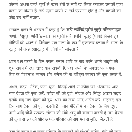
कोयले अथवा काले चूर्णों से काले रंगों से सर्पों का चित्र बनाकर उनकी पूजा
करने का विधान है. सर्प पूजन करने से सर्प प्रसन्न होते हैं और वंशजों को
कोई डर नहीं सताता.
भगवान कृष्ण ने भागवत में कहा है कि
‘मयि सर्वमिदं प्रोतं सूत्रे मणिगणा इव’
अर्थात ‘
सूत्र
’ अविच्छिन्नता का प्रतीक है क्योंकि सूत्र (धागा) बिखरे हुए
मोतियों को अपने में पिरोकर एक माला के रूप में एकाकार बनाता है. माला के
सूत्र की तरह रक्षासूत्र भी लोगों को जोड़ता है.
आज रक्षा पंचमी के दिन प्रात: स्नान आदि के बाद बहनें अपने भाइयों को
शुभ समय में रक्षा सूत्र बांध सकती हैं. रक्षा पंचमी के अवसर पर भगवान
शिव के भैरवनाथ स्वरूप और गणेश जी के हरिद्रा स्वरूप की पूजा करते हैं.
अक्षत, चंदन, नैवेद्य, फल, फूल, मिठाई आदि से गणेश जी, भैरवनाथ और
नाग देवता की पूजा करें. गणेश जी को दूर्वा, मोदक और सिंदूर अवश्य चढ़ाएं.
इसके बाद नाग देवता को दूध, धान का लावा आदि अर्पित करें. महिलाएं इस
दिन नाग देवता की पूजा करती हैं। नाग मंदिरों में नागदेवता के लिए दूध,
पानी आदि चीजें रखकर संतान की लंबी आयु की कामना करती हैं नाग देवता
की कृपा से आपको और आपके परिवार को सर्प भय से मुक्ति मिलती है.
पूजा के समय रक्षा सूत्र परिवार के सदस्यों को बांधनी चाहिए. देवों की कृपा