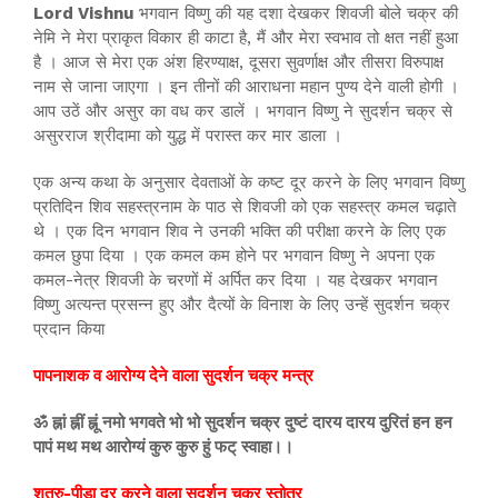
Lord Vishnu
भगवान विष्णु की यह दशा देखकर शिवजी बोले चक्र की
नेमि ने मेरा प्राकृत विकार ही काटा है, मैं और मेरा स्वभाव तो क्षत नहीं हुआ
है । आज से मेरा एक अंश हिरण्याक्ष, दूसरा सुवर्णाक्ष और तीसरा विरुपाक्ष
नाम से जाना जाएगा । इन तीनों की आराधना महान पुण्य देने वाली होगी ।
आप उठें और असुर का वध कर डालें । भगवान विष्णु ने सुदर्शन चक्र से
असुरराज श्रीदामा को युद्ध में परास्त कर मार डाला ।
एक अन्य कथा के अनुसार देवताओं के कष्ट दूर करने के लिए भगवान विष्णु
प्रतिदिन शिव सहस्त्रनाम के पाठ से शिवजी को एक सहस्त्र कमल चढ़ाते
थे । एक दिन भगवान शिव ने उनकी भक्ति की परीक्षा करने के लिए एक
कमल छुपा दिया । एक कमल कम होने पर भगवान विष्णु ने अपना एक
कमल-नेत्र शिवजी के चरणों में अर्पित कर दिया । यह देखकर भगवान
विष्णु अत्यन्त प्रसन्न हुए और दैत्यों के विनाश के लिए उन्हें सुदर्शन चक्र
प्रदान किया
पापनाशक व आरोग्य देने वाला सुदर्शन चक्र मन्त्र
ॐ ह्नां ह्नीं ह्नूं नमो भगवते भो भो सुदर्शन चक्र दुष्टं दारय दारय दुरितं हन हन
पापं मथ मथ आरोग्यं कुरु कुरु हुं फट् स्वाहा।।
शत्रु-पीड़ा दूर करने वाला सुदर्शन चक्र स्तोत्र