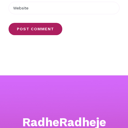
RadheRadheje