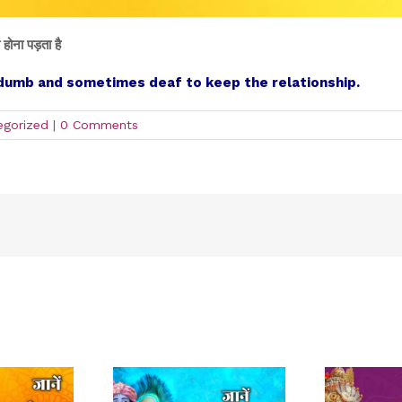
 होना पड़ता है
dumb and sometimes deaf to keep the relationship.
egorized
|
0 Comments
!