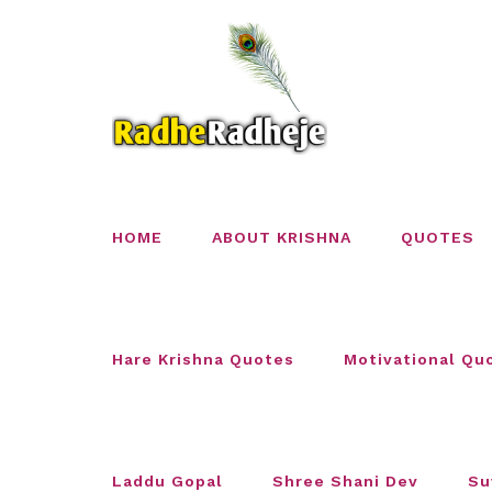
Skip
to
content
HOME
ABOUT KRISHNA
QUOTES
Hare Krishna Quotes
Motivational Qu
Laddu Gopal
Shree Shani Dev
Su