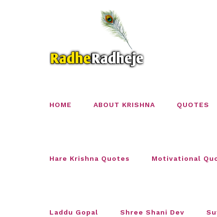
Skip
to
content
HOME
ABOUT KRISHNA
QUOTES
Hare Krishna Quotes
Motivational Qu
Laddu Gopal
Shree Shani Dev
Su