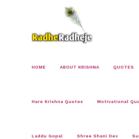
Skip
to
content
HOME
ABOUT KRISHNA
QUOTES
Hare Krishna Quotes
Motivational Qu
Laddu Gopal
Shree Shani Dev
Su