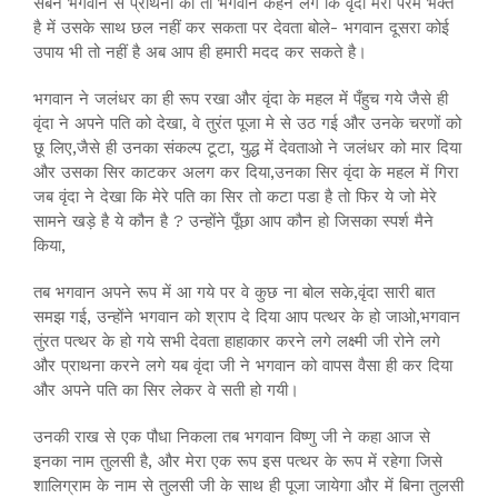
सबने भगवान से प्रार्थना की तो भगवान कहने लगे कि वृंदा मेरी परम भक्त
है में उसके साथ छल नहीं कर सकता पर देवता बोले- भगवान दूसरा कोई
उपाय भी तो नहीं है अब आप ही हमारी मदद कर सकते है।
भगवान ने जलंधर का ही रूप रखा और वृंदा के महल में पँहुच गये जैसे ही
वृंदा ने अपने पति को देखा, वे तुरंत पूजा मे से उठ गई और उनके चरणों को
छू लिए,जैसे ही उनका संकल्प टूटा, युद्ध में देवताओ ने जलंधर को मार दिया
और उसका सिर काटकर अलग कर दिया,उनका सिर वृंदा के महल में गिरा
जब वृंदा ने देखा कि मेरे पति का सिर तो कटा पडा है तो फिर ये जो मेरे
सामने खड़े है ये कौन है ? उन्होंने पूँछा आप कौन हो जिसका स्पर्श मैने
किया,
तब भगवान अपने रूप में आ गये पर वे कुछ ना बोल सके,वृंदा सारी बात
समझ गई, उन्होंने भगवान को श्राप दे दिया आप पत्थर के हो जाओ,भगवान
तुंरत पत्थर के हो गये सभी देवता हाहाकार करने लगे लक्ष्मी जी रोने लगे
और प्राथना करने लगे यब वृंदा जी ने भगवान को वापस वैसा ही कर दिया
और अपने पति का सिर लेकर वे सती हो गयी।
उनकी राख से एक पौधा निकला तब भगवान विष्णु जी ने कहा आज से
इनका नाम तुलसी है, और मेरा एक रूप इस पत्थर के रूप में रहेगा जिसे
शालिग्राम के नाम से तुलसी जी के साथ ही पूजा जायेगा और में बिना तुलसी