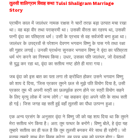
तुलसी शालिग्राम विवाह कथा Tulsi Shaligram Marriage
Story
प्राचीन काल में जालंधर नामक राक्षस ने चारों तरफ़ बड़ा उत्पात मचा रखा
था। वह बड़ा वीर तथा पराक्रमी था। उसकी वीरता का रहस्य था, उसकी
पत्नी वृंदा का पतिव्रता धर्म। उसी के प्रभाव से वह सर्वजंयी बना हुआ था।
जालंधर के उपद्रवों से परेशान देवगण भगवान विष्णु के पास गये तथा रक्षा
की गुहार लगाई। उनकी प्रार्थना सुनकर भगवान विष्णु ने वृंदा का पतिव्रता
धर्म भंग करने का निश्चय किया। उधर, उसका पति जालंधर, जो देवताओं
से युद्ध कर रहा था, वृंदा का सतीत्व नष्ट होते ही मारा गया।
जब वृंदा को इस बात का पता लगा तो क्रोधित होकर उसने भगवान विष्णु
को शाप दे दिया, ‘जिस प्रकार तुमने छल से मुझे पति वियोग दिया है, उसी
प्रकार तुम भी अपनी स्त्री का छलपूर्वक हरण होने पर स्त्री वियोग सहने
के लिए मृत्यु लोक में जन्म लोगे।’ यह कहकर वृंदा अपने पति के साथ सती
हो गई। जिस जगह वह सती हुई वहाँ तुलसी का पौधा उत्पन्न हुआ।
एक अन्य प्रसंग के अनुसार वृंदा ने विष्णु जी को यह शाप दिया था कि तुमने
मेरा सतीत्व भंग किया है। अत: तुम पत्थर के बनोगे। विष्णु बोले, हे वृंदा यह
तुम्हारे सतीत्व का ही फल है कि तुम तुलसी बनकर मेरे साथ ही रहोगी। जो
मनुष्य तुम्हारे साथ मेरा विवाह करेगा, वह परम धाम को प्राप्त होगा। बिना