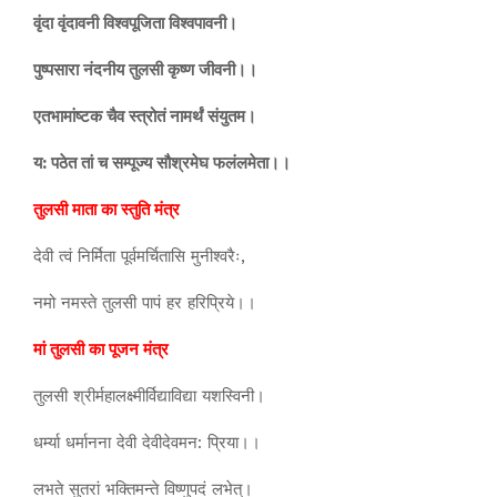
वृंदा वृंदावनी विश्वपूजिता विश्वपावनी।
पुष्पसारा नंदनीय तुलसी कृष्ण जीवनी।।
एतभामांष्टक चैव स्त्रोतं नामर्थं संयुतम।
य: पठेत तां च सम्पूज्य सौश्रमेघ फलंलमेता।।
तुलसी माता का स्तुति मंत्र
देवी त्वं निर्मिता पूर्वमर्चितासि मुनीश्वरैः,
नमो नमस्ते तुलसी पापं हर हरिप्रिये।।
मां तुलसी का पूजन मंत्र
तुलसी श्रीर्महालक्ष्मीर्विद्याविद्या यशस्विनी।
धर्म्या धर्मानना देवी देवीदेवमन: प्रिया।।
लभते सुतरां भक्तिमन्ते विष्णुपदं लभेत्।