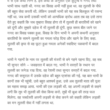
में से एक कथा निम्न है. इस कथा के अनुसार एक कुटुम्ब में ननद तथा
भाभी साथ रहती थी. ननद का विवाह अभी नहीं हुआ था. वह तुलसी के पौधे
की बहुत सेवा करती थी. लेकिन उसकी भाभी को यह सब बिलकुल भी पसन्द
नहीं था. जब कभी उसकी भाभी को अत्यधिक क्रोध आता तब वह उसे ताना
देते हुए कहती कि जब तुम्हारा विवाह होगा तो मैं तुलसी ही बारातियों को खाने
को दूंगी और तुम्हारे दहेज में भी तुलसी ही दूंगी. कुछ समय बीत जाने पर
ननद का विवाह पक्का हुआ. विवाह के दिन भाभी ने अपनी कथनी अनुसार
बारातियों के सामने तुलसी का गमला फोड़ दिया और खाने के लिए कहा.
तुलसी की कृपा से वह फूटा हुआ गमला अनेकों स्वादिष्ट पकवानों में बदल
गया.
भाभी ने गहनों के नाम पर तुलसी की मंजरी से बने गहने पहना दिए. वह सब
भी सुन्दर सोने – जवाहरात में बदल गए. भाभी ने वस्त्रों के स्थान पर
तुलसी का जनेऊ रख दिया. वह रेशमी तथा सुन्दर वस्त्रों में बदल गया.
ननद की ससुराल में उसके दहेज की बहुत प्रशंसा की गई. यह बात भाभी के
कानों तक भी पहुंची. उसे बहुत आश्चर्य हुआ. उसे अब तुलसी माता की पूजा
का महत्व समझ आया. भाभी की एक लड़की थी. वह अपनी लड़की से कहने
लगी कि तुम भी तुलसी की सेवा किया करो. तुम्हें भी बुआ की तरह फल
मिलेगा. वह जबर्दस्ती अपनी लड़की से सेवा करने को कहती लेकिन लड़की
का मन तुलसी सेवा में नहीं लगता था.