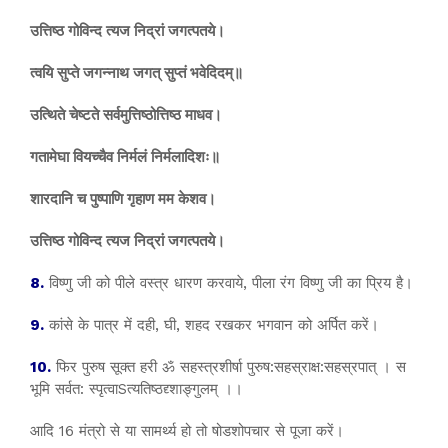
उत्तिष्ठ गोविन्द त्यज निद्रां जगत्पतये।
त्वयि सुप्ते जगन्नाथ जगत्‌ सुप्तं भवेदिदम्‌॥
उत्थिते चेष्टते सर्वमुत्तिष्ठोत्तिष्ठ माधव।
गतामेघा वियच्चैव निर्मलं निर्मलादिशः॥
शारदानि च पुष्पाणि गृहाण मम केशव।
उत्तिष्ठ गोविन्द त्यज निद्रां जगत्पतये।
8.
विष्णु जी को पीले वस्त्र धारण करवाये, पीला रंग विष्णु जी का प्रिय है।
9.
कांसे के पात्र में दही, घी, शहद रखकर भगवान को अर्पित करें।
10.
फिर पुरुष सूक्त हरी ॐ सहस्त्रशीर्षा पुरुष:सहस्राक्ष:सहस्रपात् । स
भूमि सर्वत: स्पृत्वाSत्यतिष्ठद्द्शाङ्गुलम् ।।
आदि 16 मंत्रो से या सामर्थ्य हो तो षोडशोपचार से पूजा करें।