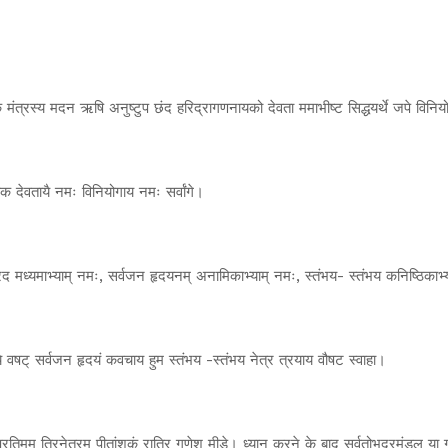
ंत्रस्य मदन ऋषि अनुष्टुप छंद हरिद्रागणनायको देवता ममाभीष्ट सिद्धयर्थे जपे विनि
 देवतायै नमः विनियोगाय नमः सर्वांगे।
 वर वरद मध्यमाभ्याम् नमः, सर्वजन हृदयनम् अनामिकाभ्याम् नमः, स्तंभय- स्तंभय कनिष्ठिका
ये वषट् सर्वजन हृदयं कवचाय हुम स्तंभय -स्तंभय नेत्र त्रयाय वौषट स्वाहा।
तिमम् त्रिनेत्रम् पीतांशुकं रात्रि गणेश मीडे। ध्यान करने के बाद सर्वतोभद्रमंडल या 