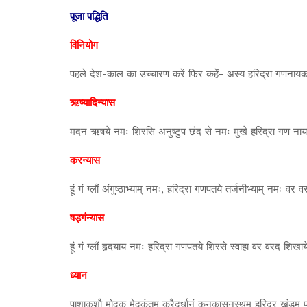
पूजा पद्धिति
विनियोग
पहले देश-काल का उच्चारण करें फिर कहें- अस्य हरिद्रा गणनायक म
ऋष्यादिन्यास
मदन ऋषये नमः शिरसि अनुष्टुप छंद से नमः मुखे हरिद्रा गण नायक
करन्यास
हूं गं ग्लौं अंगुष्ठाभ्याम् नमः, हरिद्रा गणपतये तर्जनीभ्याम् नमः
षड्गंन्यास
हूं गं ग्लौं हृदयाय नमः हरिद्रा गणपतये शिरसे स्वाहा वर वरद शिखा
ध्यान
पाशाकुशौ मोदक मेदकंतम् करैदर्धानं कनकासनस्थम् हरिद्र खंडम् प्र