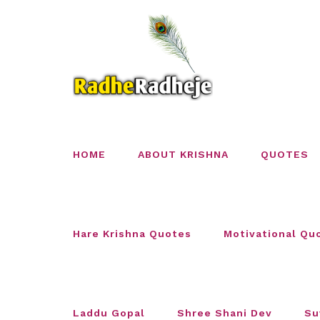
Skip
to
content
HOME
ABOUT KRISHNA
QUOTES
Hare Krishna Quotes
Motivational Qu
Laddu Gopal
Shree Shani Dev
Su