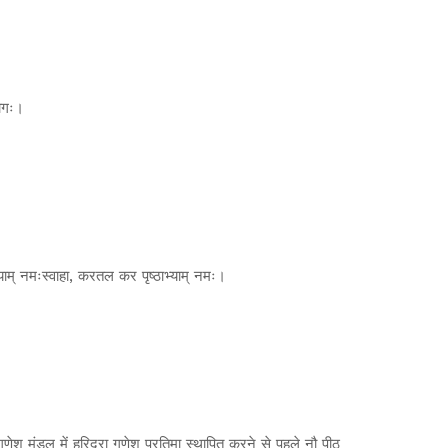
योगः।
भ्याम् नमःस्वाहा, करतल कर पृष्ठाभ्याम् नमः।
गणेश मंडल में हरिद्रा गणेश प्रतिमा स्थापित करने से पहले नौ पीठ