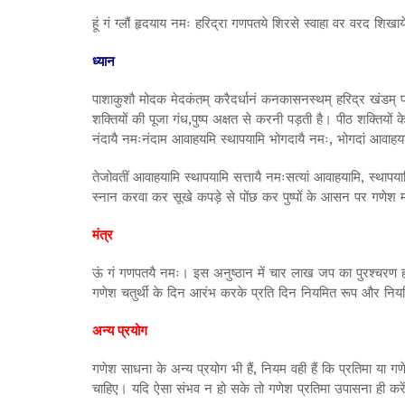
हूं गं ग्लौं हृदयाय नमः हरिद्रा गणपतये शिरसे स्वाहा वर वरद शिखा
ध्यान
पाशाकुशौ मोदक मेदकंतम् करैदर्धानं कनकासनस्थम् हरिद्र खंडम् प्र
शक्तियों की पूजा गंध,पुष्प अक्षत से करनी पड़ती है। पीठ शक्तियों
नंदायै नमःनंदाम आवाहयमि स्थापयामि भोगदायै नमः, भोगदां आवाहयाम
तेजोवतीं आवाहयामि स्थापयामि सत्तायै नमःसत्यां आवाहयामि, स्थापय
स्नान करवा कर सूखे कपड़े से पोंछ कर पुष्पों के आसन पर गणेश म
मंत्र
ऊं गं गणपतयै नमः। इस अनुष्ठान में चार लाख जप का पुरश्चरण हो
गणेश चतुर्थी के दिन आरंभ करके प्रति दिन नियमित रूप और नियम
अन्य प्रयोग
गणेश साधना के अन्य प्रयोग भी हैं, नियम वही हैं कि प्रतिमा या 
चाहिए। यदि ऐसा संभव न हो सके तो गणेश प्रतिमा उपासना ही करे