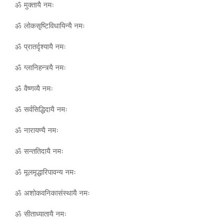
ॐ मुक्तायै नमः
ॐ लोकसृष्टिविधायिन्यै नमः
ॐ प्रातर्दृश्यायै नमः
ॐ ग्लानिहन्त्र्यै नमः
ॐ वैष्णव्यै नमः
ॐ सर्वसिद्धिदायै नमः
ॐ नारायण्यै नमः
ॐ सन्ततिदायै नमः
ॐ मूलमृद्धारिपावन्य नमः
ॐ अशोकवनिकासंस्थायै नमः
ॐ सीताध्यातायै नमः