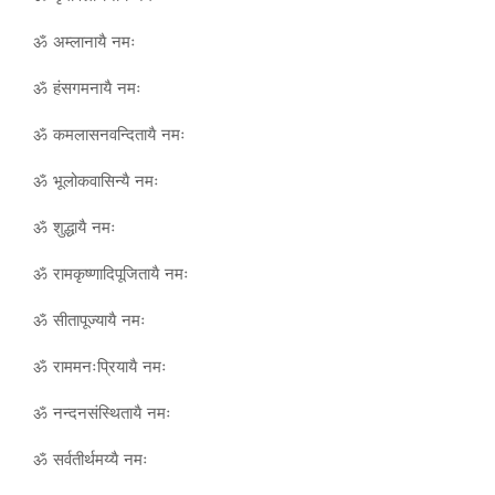
ॐ अम्लानायै नमः
ॐ हंसगमनायै नमः
ॐ कमलासनवन्दितायै नमः
ॐ भूलोकवासिन्यै नमः
ॐ शुद्धायै नमः
ॐ रामकृष्णादिपूजितायै नमः
ॐ सीतापूज्यायै नमः
ॐ राममनःप्रियायै नमः
ॐ नन्दनसंस्थितायै नमः
ॐ सर्वतीर्थमय्यै नमः