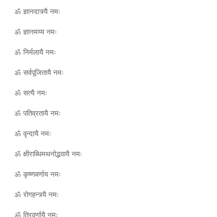
ॐ ज्ञानदात्र्यै नमः
ॐ ज्ञानमय्य नमः
ॐ निर्मलायै नमः
ॐ सर्वपूजितायै नमः
ॐ सत्यै नमः
ॐ पतिव्रतायै नमः
ॐ वृन्दायै नमः
ॐ क्षीराब्धिमथनोद्भवायै नमः
ॐ कृष्णवर्णाय नमः
ॐ रोगहन्त्र्यै नमः
ॐ त्रिवर्णायै नमः