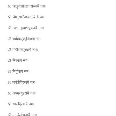
ॐ चातुर्मासोत्सवाराध्यायै नमः
ॐ विष्णुसान्निध्यदायिन्यै नमः
ॐ उत्तानद्वादशीपूज्यायै नमः
ॐ सर्वदेवप्रपूजिताय नमः
ॐ गोपीरतिप्रदायै नमः
ॐ नित्यायै नमः
ॐ निर्गुणायै नमः
ॐ पार्वतीप्रियायै नमः
ॐ अपमृत्युहरायै नमः
ॐ राधाप्रियायै नमः
ॐ मृगविलोचनायै नमः