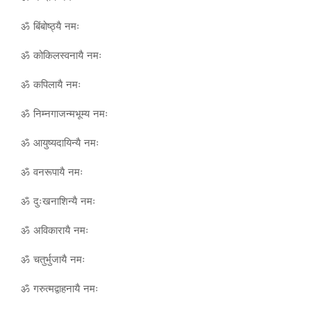
ॐ बिंबोष्ठ्यै नमः
ॐ कोकिलस्वनायै नमः
ॐ कपिलायै नमः
ॐ निम्नगाजन्मभूम्य नमः
ॐ आयुष्यदायिन्यै नमः
ॐ वनरूपायै नमः
ॐ दुःखनाशिन्यै नमः
ॐ अविकारायै नमः
ॐ चतुर्भुजायै नमः
ॐ गरुत्मद्वाहनायै नमः