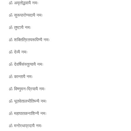
ॐ अमृतोद्भवायै नमः
ॐ सुरूपारोग्यदायै नमः
ॐ तुष्टायै नमः
ॐ शक्तित्रितयरूपिण्यै नमः
ॐ देव्यै नमः
ॐ देवर्षिसंस्तुत्यायै नमः
ॐ कान्तायै नमः
ॐ विष्णुमनःप्रियायै नमः
ॐ भूतवेतालभीतिघ्न्यै नमः
ॐ महापातकनाशिन्यै नमः
ॐ मनोरथप्रदायै नमः