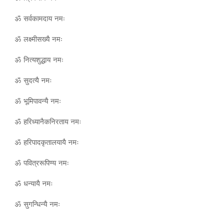
ॐ सर्वकामदाय नमः
ॐ लक्ष्मीसख्यै नमः
ॐ नित्यशुद्धाय नमः
ॐ सुदत्यै नमः
ॐ भूमिपावन्यै नमः
ॐ हरिध्यानैकनिरताय नमः
ॐ हरिपादकृतालयायै नमः
ॐ पवित्ररूपिण्य नमः
ॐ धन्यायै नमः
ॐ सुगन्धिन्यै नमः