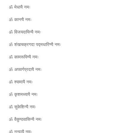
ॐ मेधायै नमः
ॐ कान्त्यै नमः
ॐ विजयदायिन्यै नमः
ॐ शंखचक्रगदा पद्मधारिण्यै नमः
ॐ कामरूपिण्यै नमः
ॐ अपवर्गप्रदायै नमः
ॐ श्यामायै नमः
ॐ कृशमध्यायै नमः
ॐ सुकेशिन्यै नमः
ॐ वैकुण्ठवासिन्यै नमः
ॐ नन्दायै नमः