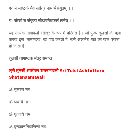
एतन्नामाष्टकं चैव स्तोत्रं नामार्थसंयुतम् ।।
यः पठेत्तां च संपूज्य सोऽश्वमेधफलं लभेत् ।।
यह सार्थक नामावली स्तोत्र के रूप में परिणत है। जो पुरुष तुलसी की पूजा
करके इस ‘नामाष्टक’ का पाठ करता है, उसे अश्वमेध यज्ञ का फल प्राप्त
हो जाता है।
तुलसी नामाष्टक मंत्र समाप्त
श्री तुलसी अष्टोत्तर शतनामावली Sri Tulsi Ashtottara
Shatanaamavali
ॐ तुलस्यै नमः
ॐ पावन्यै नमः
ॐ पूज्यायै नमः
ॐ वृन्दावननिवासिन्यै नमः