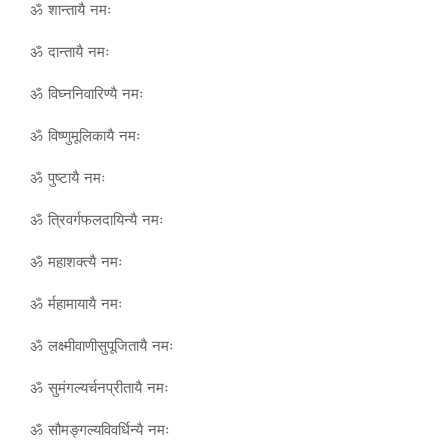
ॐ शान्तायै नमः
ॐ दान्तायै नमः
ॐ विघ्ननिवारिण्यै नमः
ॐ विष्णुमूलिकायै नमः
ॐ पुष्टायै नमः
ॐ त्रिवर्गफलदायिन्यै नमः
ॐ महाशक्त्यै नमः
ॐ र्महामायायै नमः
ॐ लक्ष्मीवाणीसुपूजितायै नमः
ॐ सुमंगल्यर्चनप्रीतायै नमः
ॐ सौमङ्गल्यविवर्धिन्यै नमः