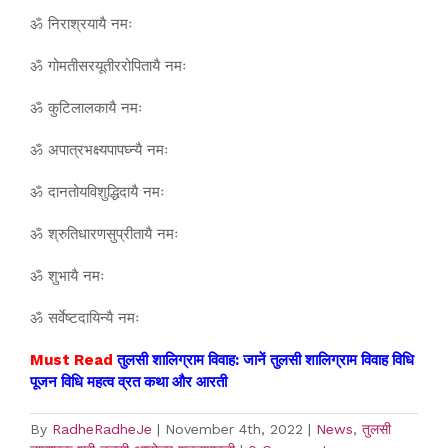
ॐ निराश्रयायै नमः
ॐ गोमतीसरयूतीररोपितायै नमः
ॐ कुटिलालकायै नमः
ॐ अपात्रभक्ष्यपापघ्न्यै नमः
ॐ दानतोयविशुद्धिदायै नमः
ॐ श्रुतिधारणसुप्रीतायै नमः
ॐ शुभायै नमः
ॐ सर्वेष्टदायिन्यै नमः
Must Read
तुलसी शालिग्राम विवाह: जानें तुलसी शालिग्राम विवाह विधि
पूजन विधि महत्व व्रत कथा और आरती
By
RadheRadheJe
|
November 4th, 2022
|
News
,
तुलसी