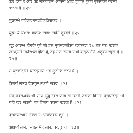
कर ‍देता है और वह मानवोत्तम अणिमा आदि गुणोंसे युक्त ऐश्वर्यको प्राप्त
करता है ॥२४॥
युद्दारम्भे पठित्वेदमष्टाविशतिवारकं ।
युद्दमध्ये स्थितः शत्रुः सद्यः सर्वैर्न दृश्यते ॥२५॥
युद्ध आरम्भ होनेके पूर्व जो इस मृतसञ्जीवन कवचका २८ बार पाठ करके
रणभूमिमें उपस्थित होता है, वह उस समय सभी शत्रुऔंसे अदृश्य रहता है ॥
२५॥
न ब्रह्मादीनि चास्त्राणि क्षयं कुर्वन्ति तस्य वै ।
विजयं लभते देवयुद्दमध्येऽपि सर्वदा ॥२६॥
यदि देवतऔंके भी साथ युद्ध छिड जाय तो उसमें उसका विनाश ब्रह्मास्त्र भी
नही कर सकते, वह विजय प्राप्त करता है ॥२६॥
प्रातरूत्थाय सततं यः पठेत्कवचं शुभं ।
अक्षय्यं लभते सौख्यमिह लोके परत्र च ॥२७॥