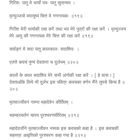
गिरिशः पातु मे भार्यां भवः पातु सुतान्मम ।
मृत्युञ्जयो ममायुष्यं चित्तं मे गणनायकः ॥१९॥
गिरीश मेरी भार्याकी रक्षा करें तथा भव मेरे पुत्रों की रक्षा करें । मृत्युञ्जय
मेरे आयु की गणनायक मेरे चित्त की रक्षा करें ॥१९॥
सर्वाङ्गं मे सदा पातु कालकालः सदाशिवः ।
एतत्ते कवचं पुण्यं देवतानां च दुर्लभम् ॥२०॥
कालों के काल सदाशिव मेरे सभी अंगोकी रक्षा करें । [ हे वत्स ! ]
देवताओंके लिये भी दुर्लभ इस पवित्र कवचका वर्णन मैंने तुमसे किया है ॥
२०॥
मृतसञ्जीवनं नाम्ना महादेवेन कीर्तितम् ।
सह्स्रावर्तनं चास्य पुरश्चरणमीरितम् ॥२१॥
महादेवजीने मृतसञ्जीवन नामक इस कवचको कहा है । इस कवचकी
सहस्त्र आवृत्तिको पुरश्चरण कहा गया है ॥२१॥