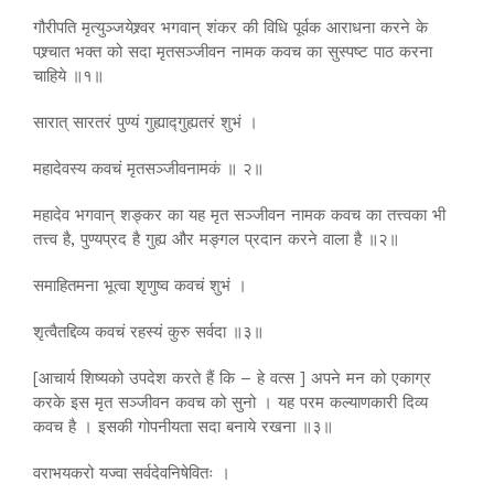
गौरीपति मृत्युञ्जयेश्र्वर भगवान् शंकर की विधि पूर्वक आराधना करने के
पश्र्चात भक्त को सदा मृतसञ्जीवन नामक कवच का सुस्पष्ट पाठ करना
चाहिये ॥१॥
सारात् सारतरं पुण्यं गुह्याद्गुह्यतरं शुभं ।
महादेवस्य कवचं मृतसञ्जीवनामकं ॥ २॥
महादेव भगवान् शङ्कर का यह मृत सञ्जीवन नामक कवच का तत्त्वका भी
तत्त्व है, पुण्यप्रद है गुह्य और मङ्गल प्रदान करने वाला है ॥२॥
समाहितमना भूत्वा शृणुष्व कवचं शुभं ।
शृत्वैतद्दिव्य कवचं रहस्यं कुरु सर्वदा ॥३॥
[आचार्य शिष्यको उपदेश करते हैं कि – हे वत्स ] अपने मन को एकाग्र
करके इस मृत सञ्जीवन कवच को सुनो । यह परम कल्याणकारी दिव्य
कवच है । इसकी गोपनीयता सदा बनाये रखना ॥३॥
वराभयकरो यज्वा सर्वदेवनिषेवितः ।