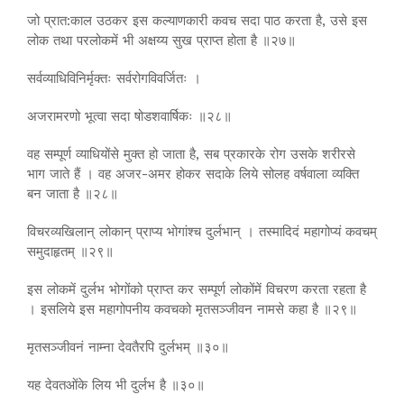
जो प्रात:काल उठकर इस कल्याणकारी कवच सदा पाठ करता है, उसे इस
लोक तथा परलोकमें भी अक्षय्य सुख प्राप्त होता है ॥२७॥
सर्वव्याधिविनिर्मृक्तः सर्वरोगविवर्जितः ।
अजरामरणो भूत्वा सदा षोडशवार्षिकः ॥२८॥
वह सम्पूर्ण व्याधियोंसे मुक्त हो जाता है, सब प्रकारके रोग उसके शरीरसे
भाग जाते हैं । वह अजर-अमर होकर सदाके लिये सोलह वर्षवाला व्यक्ति
बन जाता है ॥२८॥
विचरव्यखिलान् लोकान् प्राप्य भोगांश्च दुर्लभान् । तस्मादिदं महागोप्यं कवचम्
समुदाहृतम् ॥२९॥
इस लोकमें दुर्लभ भोगोंको प्राप्त कर सम्पूर्ण लोकोंमें विचरण करता रहता है
। इसलिये इस महागोपनीय कवचको मृतसञ्जीवन नामसे कहा है ॥२९॥
मृतसञ्जीवनं नाम्ना देवतैरपि दुर्लभम् ॥३०॥
यह देवतओंके लिय भी दुर्लभ है ॥३०॥