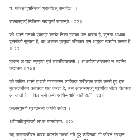
यः पठेच्छृणुयान्नित्यं श्रावयेत्सु समाहितः ।
सकालमृत्युं निर्जित्य सदायुष्यं समश्नुते ॥२२॥
जो अपने मनको एकाग्र करके नित्य इसका पाठ करता है, सुनता अथावा
दूसरोंको सुनाता है, वह अकाल मृत्युको जीतकर पूर्ण आयुका उपयोग करता है
॥ २२॥
हस्तेन वा यदा स्पृष्ट्वा मृतं सञ्जीवयत्यसौ । आधयोव्याध्यस्तस्य न भवन्ति
कदाचन ॥२३॥
जो व्यक्ति अपने हाथसे मरणासन्न व्यक्तिके शरीसका स्पर्श करते हुए इस
मृतसञ्जीवन कवचका पाठ करता है, उस आसन्नमृत्यु प्राणीके भीतर चेतनता
आ जाती है । फिर उसे कभी आधि-व्याधि नहीं होतीं ॥२३॥
कालमृयुमपि प्राप्तमसौ जयति सर्वदा ।
अणिमादिगुणैश्वर्यं लभते मानवोत्तमः ॥२४॥
यह मृतसञ्जीवन कवच कालके गालमें गये हुए व्यक्तिको भी जीवन प्रदान