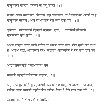
मृत्युञ्जयो महादेवः प्राच्यां मां पातु सर्वदा ॥४॥
जरासे अभय करनेवाले, निरन्तर यज्ञ करनेवाले, सभी देवतओंसे आराधित हे
मृत्युञ्जय महादेव ! आप पर्व-दिशामें मेरी सदा रक्षा करें ॥४॥
दधाअनः शक्तिमभयां त्रिमुखं षड्भुजः प्रभुः । सदाशिवोऽग्निरूपी
मामाग्नेय्यां पातु सर्वदा ॥५॥
अभय प्रदान करने वाली शक्ति को धारण करने वाले, तीन मुखों वाले तथा
छ: भुजओं वाले, अग्रिरूपी प्रभु सदाशिव अग्रिकोण में मेरी सदा रक्षा करें
॥५॥
अष्टदसभुजोपेतो दण्डाभयकरो विभुः ।
यमरूपि महादेवो दक्षिणस्यां सदावतु ॥६॥
अट्ठारह भुजाओंसे युक्त, हाथमें दण्ड और अभयमुद्रा धारण करने वाले,
सर्वत्र व्याप्त यमरुपी महादेव शिव दक्षिण-दिशा में मेरी सदा रक्षा करें ॥६॥
खड्गाभयकरो धीरो रक्षोगणनिषेवितः ।