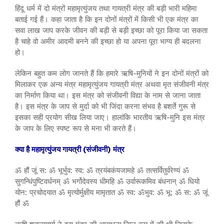
हिंदू धर्म में दो मंत्रों महामृत्युंजय तथा गायत्री मंत्र की बड़ी भारी महिमा
बताई गई हैं। कहा जाता है कि इन दोनों मंत्रों में किसी भी एक मंत्र का
सवा लाख जाप करके जीवन की बड़ी से बड़ी इच्छा को पूरा किया जा सकता
है चाहे वो अमीर आदमी बनने की इच्छा हो या अपना पूरा भाग्य ही बदलना
हो।
लेकिन बहुत कम लोग जानते हैं कि हमारे ऋषि-मुनियों ने इन दोनों मंत्रों को
मिलाकर एक अन्य मंत्र महामृत्युंजय गायत्री मंत्र अथवा मृत संजीवनी मंत्र
का निर्माण किया था। इस मंत्र को संजीवनी विद्या के नाम से जाना जाता
है। इस मंत्र के जाप से मुर्दा को भी जिंदा करना संभव है बशर्ते गुरू से
इसका सही प्रयोग सीख लिया जाए। हालांकि भारतीय ऋषि-मुनि इस मंत्र
के जाप के लिए स्पष्ट रूप से मना भी करते हैं।
क्या है महामृत्युंजय गायत्री (संजीवनी) मंत्र
ॐ हौं जूं स: ॐ भूर्भुव: स्व: ॐ त्रयंबकंयजामहे ॐ तत्सर्वितुर्वरेण्यं ॐ
सुगन्धिंपुष्टिवर्धनम् ॐ भर्गोदेवस्य धीमहि ॐ उर्वारूकमिव बंधनान् ॐ धियो
योन: प्रचोदयात ॐ मृत्योर्मुक्षीय मामृतात ॐ स्व: ॐभुव: ॐ भू: ॐ स: ॐ जूं
हौं ॐ