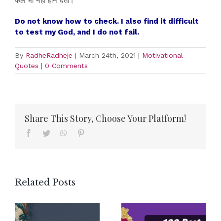
फेल भी नहीं होने देता।
Do not know how to check. I also find it difficult
to test my God, and I do not fail.
By
RadheRadheje
|
March 24th, 2021
|
Motivational
Quotes
|
0 Comments
Share This Story, Choose Your Platform!
Facebook
Twitter
WhatsApp
Pinterest
Related Posts