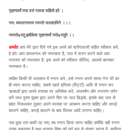
गृहाणार्घ्यं मया दत्तं राधया सहितो हरे ।
नम: कमलनाभाय नमस्ते जलशायिने ।।।
नमस्तेsस्तु हृषीकेश गृहाणार्घ्यं नमोsस्तुते ।।
अर्थात
आप मेरे द्वारा दिये गये इस अर्घ्य को श्रीराधाजी सहित स्वीकार करें.
हे हरे! आप कमलनाभ को नमस्कार है, जल में शयन करने वाले आप
नारायण को नमस्कार है. इस अर्घ्य को स्वीकार कीजिए. आपको बारम्बार
नमस्कार है।
व्यक्ति किसी भी जलाशय में स्नान करे, उसे स्नान करते समय गंगा जी का
ही ध्यान करना चाहिए. सबसे पहले मृत्तिका (मिट्टी) आदि से स्नान कर
ऋचाओं द्वारा अपने मस्तक पर अभिषेक करें. अघमर्षण और स्नानांग तर्पण
करें तथा पुरुष सूक्त द्वारा अपने सिर पर जल छिड़्के. इसके बाद जल से
बाहर निकलकर दुबारा अपने मस्तक पर आचमन करना चाहिए और कपड़े
बदलने चाहिए. कपड़े बदलने के बाद तिलक आदि लगाना चाहिए।
जब कुछ रात बाकी रह जाए तब स्नान किया जाना चाहिए क्योंकि यही स्नान
उत्तम कहलाता है तथा भगवान विष्णु को पूर्ण रूप से संतुष्ट करता है. सूर्योदय