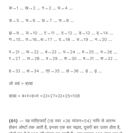
क→1 … ख→2 … ग→3 … घ→4 …
ङ→5 … च→6 … छ→7 … ज→8 …
झ→9 … ञ→10 … ट→11 … ठ→12 … ड→13 … ढ→14 …
ण→15… त→16…थ→17 … द→18 … ध→19 … न→20 …
प→21 … फ→22 … ब→23 … भ→24 … म→25 … य→26 …
र→27 … ल→28 … व→29 … श→30 … ष→31 … स→32 …
ह→33 … क्ष→34 … त्र→35 … ज्ञ→36 … ड़ … ढ़ …
ओ अहं = ब्रह्म
ब्रह्म = ब+र+ह+म =23+27+33+25=108
(01)
— यह मात्रिकाएँ (18 स्वर +36 व्यंजन=54) नाभि से आरम्भ
होकर ओष्टों तक आती है, इनका एक बार चढ़ाव, दूसरी बार उतार होता है,