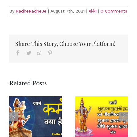
By
RadheRadheJe
|
August 7th, 2021
|
भक्ति
|
0 Comments
Share This Story, Choose Your Platform!
Facebook
Twitter
WhatsApp
Pinterest
Related Posts