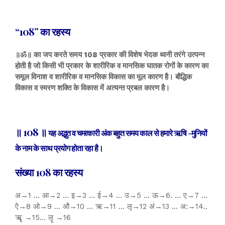
“108” का रहस्य
॥ॐ॥ का जप करते समय 108 प्रकार की विशेष भेदक ध्वनी तरंगे उत्पन्न
होती है जो किसी भी प्रकार के शारीरिक व मानसिक घातक रोगों के कारण का
समूल विनाश व शारीरिक व मानसिक विकास का मूल कारण है। बौद्धिक
विकास व स्मरण शक्ति के विकास में अत्यन्त प्रबल कारण है।
॥ 108 ॥
यह अद्भुत व चमत्कारी अंक बहुत समय काल से हमारे ऋषि -मुनियों
के नाम के साथ प्रयोग होता रहा है।
संख्या 108 का रहस्य
अ→1 … आ→2 … इ→3 … ई→4 … उ→5 … ऊ→6. … ए→7 …
ऐ→8 ओ→9 … औ→10 … ऋ→11 … लृ→12 अं→13 … अ:→14..
ऋॄ →15… लॄ →16