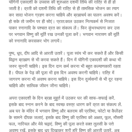
योगिनी एकादशी के उपवास की शुरुआत दशमी तिथि की रात्रि से ही हो
जाती है। व्रती को दशमी तिथि की रात्रि से ही तामसिक भोजन का त्याग
कर सादा भोजन ग्रहण करना चाहिये और ब्रह्मचर्य का पालन अवश्य करें।
हो सके तो जमीन पर ही सोएं। प्रात:काल उठकर नित्यकर्म से निजात
पाकर स्नानादि के पश्चात व्रत का संकल्प लें। फिर कुंभस्थापना कर उस
पर भगवान विष्णु की मूर्ति रख उनकी पूजा करें। भगवान नारायण की मूर्ति
को स्नानादि करवाकर भोग लगायें।
पुष्प, धूप, दीप आदि से आरती उतारें। पूजा स्वंय भी कर सकते हैं और किसी
विद्वान ब्राह्मण से भी करवा सकते हैं। दिन में योगिनी एकादशी की कथा भी
जरुर सुननी चाहिये। इस दिन दान कर्म करना भी बहुत कल्याणकारी रहता
है। पीपल के पेड़ की पूजा भी इस दिन अवश्य करनी चाहिये। रात्रि में
जागरण करना भी अवश्य करना चाहिये। इस दिन दुर्व्यसनों से भी दूर रहना
चाहिये और सात्विक जीवन जीना चाहिये।
अपरा एकादशी के दिन ब्रह्म मुहूर्त में उठकर घर की साफ-सफाई करें.
इसके बाद स्‍नान करने के बाद स्‍वच्‍छ वस्‍त्र धारण करें व्रत का संकल्‍प लें.
अब घर के मंदिर में भगवान विष्‍णु और बलराम की प्रतिमा, फोटो या कैलेंडर
के सामने दीपक जलाएं. इसके बाद विष्‍णु की प्रतिमा को अक्षत, फूल, मौसमी
फल, नारियल और मेवे चढ़ाएं. विष्‍णु की पूजा करते वक्‍त तुलसी के पत्ते
अवश्‍य रखें. इसके बाद धूप दिखाकर श्री हरि विष्‍णु की आरती उतारें. अब