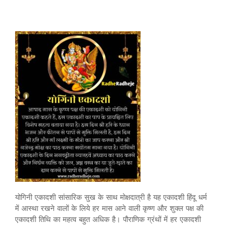
योगिनी एकादशी सांसारिक सुख के साथ मोक्षदात्री है यह एकादशी हिंदू धर्म
में आस्था रखने वालों के लिये हर मास आने वाली कृष्ण और शुक्ल पक्ष की
एकादशी तिथि का महत्व बहुत अधिक है। पौराणिक ग्रंथों में हर एकादशी