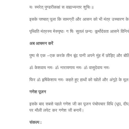
यः स्मरेत्‌ पुण्डरीकाक्षं स वाह्यभ्यन्तर शुचिः॥
इसके पश्चात् पूजा कि सामग्री और आसन को भी मंत्र उच्चारण क
पृथ्विति मंत्रस्य मेरुपृष्ठः ग षिः सुतलं छन्दः कूर्मोदेवता आसने विन
अब आचमन करें
पुष्प से एक –एक करके तीन बूंद पानी अपने मुंह में छोड़िए और बो
ॐ केशवाय नमः ॐ नारायणाय नमः ॐ वासुदेवाय नमः
फिर ॐ हृषिकेशाय नमः कहते हुए हाथों को खोलें और अंगूठे के मूल स
गणेश पूजन
इसके बाद सबसे पहले गणेश जी का पूजन पंचोपचार विधि (धूप, दीप, पू
पर मौली लपेट कर गणेश जी बनायें।
संकल्प :