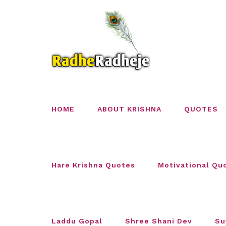
Skip
to
content
HOME
ABOUT KRISHNA
QUOTES
Hare Krishna Quotes
Motivational Qu
Laddu Gopal
Shree Shani Dev
Su