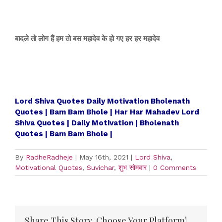
बादले तो लोग हैं हम तो बस महादेव के हो गए हर हर महादेव
Lord Shiva Quotes Daily Motivation Bholenath
Quotes | Bam Bam Bhole | Har Har Mahadev Lord
Shiva Quotes | Daily Motivation | Bholenath
Quotes | Bam Bam Bhole |
By
RadheRadheje
|
May 16th, 2021
|
Lord Shiva
,
Motivational Quotes
,
Suvichar
,
शुभ सोमवार
|
0 Comments
Share This Story, Choose Your Platform!